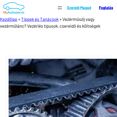
Ugrás
Szereld Magad
Foglalás
a
tartalomhoz
Kezdőlap
»
Tippek és Tanácsok
»
Vezérműszíj vagy
vezérműlánc? Vezérlés típusok, csereidő és költségek