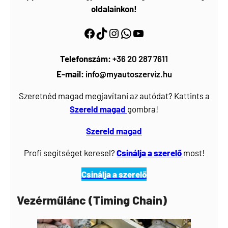
oldalainkon!
Facebook
https://www.tiktok.com/@myautoszerviz.hu
https://www.instagram.com/myautoszerviz.hu/
wa.me/36202877611
YouTube
Telefonszám:
+36 20 287 7611
E-mail:
info@myautoszerviz.hu
Szeretnéd magad megjavítani az autódat? Kattints a
Szereld magad
gombra!
Szereld magad
Profi segítséget keresel?
Csinálja a szerelő
most!
Csinálja a szerelő
Vezérműlánc (Timing Chain)