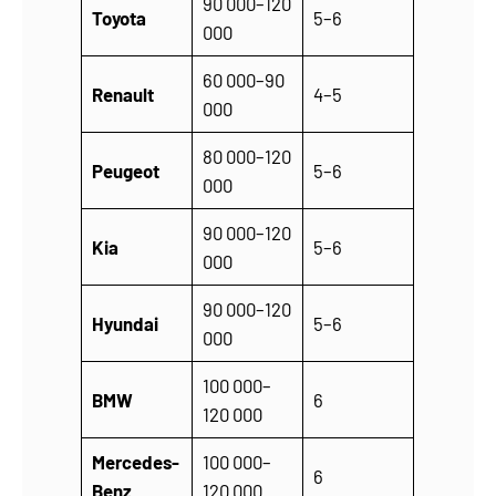
90 000–120
Toyota
5–6
000
60 000–90
Renault
4–5
000
80 000–120
Peugeot
5–6
000
90 000–120
Kia
5–6
000
90 000–120
Hyundai
5–6
000
100 000–
BMW
6
120 000
Mercedes-
100 000–
6
Benz
120 000