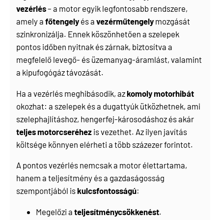
vezérlés
– a motor egyik legfontosabb rendszere,
amely a
főtengely
és a
vezérműtengely
mozgását
szinkronizálja. Ennek köszönhetően a szelepek
pontos időben nyitnak és zárnak, biztosítva a
megfelelő levegő- és üzemanyag-áramlást, valamint
a kipufogógáz távozását.
Ha a vezérlés meghibásodik, az
komoly motorhibát
okozhat: a szelepek és a dugattyúk ütközhetnek, ami
szelephajlításhoz, hengerfej-károsodáshoz és akár
teljes motorcseréhez
is vezethet. Az ilyen javítás
költsége könnyen elérheti a több százezer forintot.
A pontos vezérlés nemcsak a motor élettartama,
hanem a teljesítmény és a gazdaságosság
szempontjából is
kulcsfontosságú
:
Megelőzi a
teljesítménycsökkenést
.