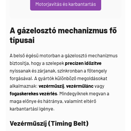
Motorjavítás és karbantartás
A gázelosztó mechanizmus fő
típusai
A belső égésű motorban a gázelosztó mechanizmus
biztosítja, hogy a szelepek
precízen időzítve
nyissanak és zárjanak, szinkronban a főtengely
forgásával. A gyártók különböző megoldásokat
alkalmaznak:
vezérműszíj
,
vezérműlánc
vagy
fogaskerekes vezérlés
. Mindegyiknek megvan a
maga előnye és hátránya, valamint eltérő
karbantartási igénye.
Vezérműszíj (Timing Belt)