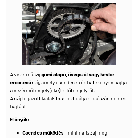
A vezérműszíj
gumi alapú, üvegszál vagy kevlar
erősítésű
szíj, amely csendesen és hatékonyan hajtja
a vezérműtengely(eke)t a főtengelyről.
A szíj fogazott kialakítása biztosítja a csúszásmentes
hajtást.
Előnyök:
Csendes működés
– minimális zaj még