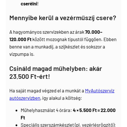
cserélni
!
Mennyibe kerül a vezérműszíj csere?
A hagyományos szervizekben az árak
70.000–
120.000 Ft
között mozognak típustól függően. Ebben
benne van a munkadíj, a szíjkészlet és sokszor a
vízpumpa is.
Csináld magad műhelyben: akár
23.500 Ft-ért!
Ha saját magad végzed el a munkát a
MyAutószerviz
autószervizben
, így alakul a költség:
Műhelyhasználat 4 órára:
4 × 5.500 Ft = 22.000
Ft
Speciális szerszámkészlet (pl. vezérlésrögzítő):