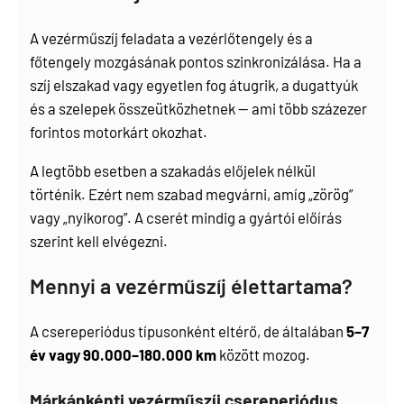
A vezérműszíj feladata a vezérlőtengely és a
főtengely mozgásának pontos szinkronizálása. Ha a
szíj elszakad vagy egyetlen fog átugrik, a dugattyúk
és a szelepek összeütközhetnek — ami több százezer
forintos motorkárt okozhat.
A legtöbb esetben a szakadás előjelek nélkül
történik. Ezért nem szabad megvárni, amíg „zörög”
vagy „nyikorog”. A cserét mindig a gyártói előírás
szerint kell elvégezni.
Mennyi a vezérműszíj élettartama?
A csereperiódus típusonként eltérő, de általában
5–7
év vagy 90.000–180.000 km
között mozog.
Márkánkénti vezérműszíj csereperiódus