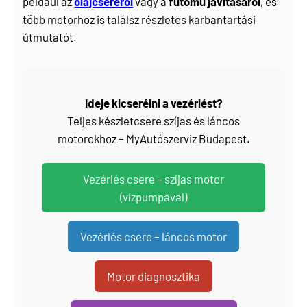
például az
olajcseréről
vagy a
futómű javításáról
, és
több motorhoz is találsz részletes karbantartási
útmutatót.
Ideje kicserélni a vezérlést?
Teljes készletcsere szíjas és láncos
motorokhoz – MyAutószerviz Budapest.
Vezérlés csere – szíjas motor
(vízpumpával)
Vezérlés csere – láncos motor
Motor diagnosztika