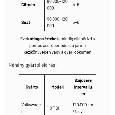
80 000–120
Citroën
5–6
000
90 000–120
Seat
5–6
000
Ezek
átlagos értékek
, mindig ellenőrizd a
pontos csereperiódust a jármű
kézikönyvében vagy a gyári dokumen
Néhány gyártói előírás:
Szíjcsere
Gyártó
Modell
intervallu
m
Volkswage
120.000 km
1.9 TDI
n
/ 5 év