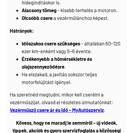
hidegindításkor is.
Alacsony tömeg
– kisebb terhelés a motoron.
Olcsóbb csere
a vezérműlánchoz képest.
Hátrányok:
Időszakos csere szükséges
– általában 60–120
ezer km-enként vagy 5–6 évente.
Érzékenyebb a hőmérsékletre és
olajszennyeződésre
.
Ha elszakad, a javítás sokszor teljes
motorfelújítást igényel.
Ha szeretnéd megtudni, mikor kell cserélni a
vezérműszíjat, olvasd el részletes útmutatónkat:
Vezérműszíj csere ár és idő – MyAutószerviz
.
Kövess, hogy ne maradj le semmiről – új videók,
tippek, akciók és gyors szervizfoglalás a közösségi