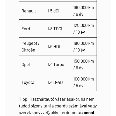
160.000 km
Renault
1.5 dCi
/ 6 év
125.000 km
Ford
1.8 TDCi
/ 10 év
Peugeot /
180.000 km
1.6 HDi
Citroën
/ 10 év
150.000 km
Opel
1.4 Turbo
/ 6 év
100.000 km
Toyota
1.4 D-4D
/ 5 év
Tipp: Használtautó vásárlásakor, ha nem
tudod bizonyítani a cserét (számlával vagy
szervizkönyvvel), akkor érdemes
azonnal