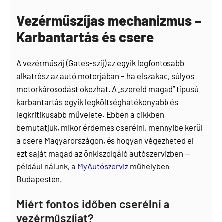
Vezérműszíjas mechanizmus –
Karbantartás és csere
A vezérműszíj (Gates-szíj) az egyik legfontosabb
alkatrész az autó motorjában – ha elszakad, súlyos
motorkárosodást okozhat. A „szereld magad” típusú
karbantartás egyik legköltséghatékonyabb és
legkritikusabb művelete. Ebben a cikkben
bemutatjuk, mikor érdemes cserélni, mennyibe kerül
a csere Magyarországon, és hogyan végezheted el
ezt saját magad az önkiszolgáló autószervizben —
például nálunk, a
MyAutószerviz
műhelyben
Budapesten.
Miért fontos időben cserélni a
vezérműszíjat?