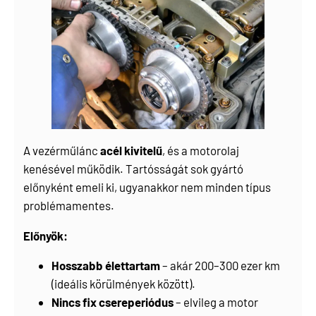
A vezérműlánc
acél kivitelű
, és a motorolaj
kenésével működik. Tartósságát sok gyártó
előnyként emeli ki, ugyanakkor nem minden típus
problémamentes.
Előnyök:
Hosszabb élettartam
– akár 200–300 ezer km
(ideális körülmények között).
Nincs fix csereperiódus
– elvileg a motor