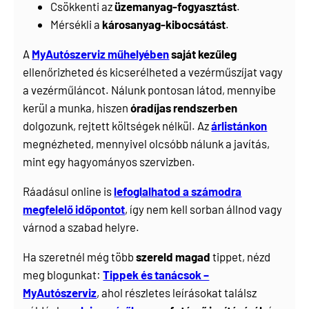
Csökkenti az
üzemanyag-fogyasztást
.
Mérsékli a
károsanyag-kibocsátást
.
A
MyAutószerviz műhelyében
saját kezűleg
ellenőrizheted és kicserélheted a vezérműszíjat vagy
a vezérműláncot. Nálunk pontosan látod, mennyibe
kerül a munka, hiszen
óradíjas rendszerben
dolgozunk, rejtett költségek nélkül. Az
árlistánkon
megnézheted, mennyivel olcsóbb nálunk a javítás,
mint egy hagyományos szervizben.
Ráadásul online is
lefoglalhatod a számodra
megfelelő időpontot
, így nem kell sorban állnod vagy
várnod a szabad helyre.
Ha szeretnél még több
szereld magad
tippet, nézd
meg blogunkat:
Tippek és tanácsok –
MyAutószerviz
, ahol részletes leírásokat találsz