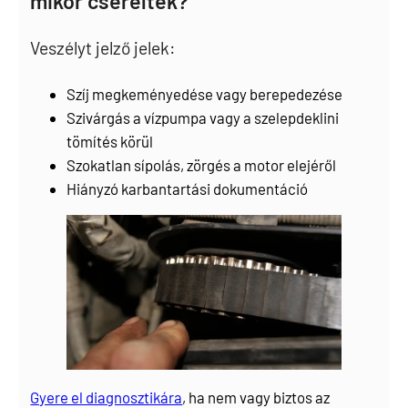
mikor cserélték?
Veszélyt jelző jelek:
Szíj megkeményedése vagy berepedezése
Szivárgás a vízpumpa vagy a szelepdeklini
tömítés körül
Szokatlan sípolás, zörgés a motor elejéről
Hiányzó karbantartási dokumentáció
Gyere el diagnosztikára
, ha nem vagy biztos az