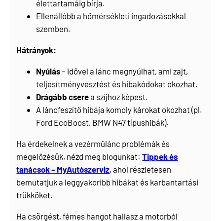
élettartamáig bírja.
Ellenállóbb a hőmérsékleti ingadozásokkal
szemben.
Hátrányok:
Nyúlás
– idővel a lánc megnyúlhat, ami zajt,
teljesítményvesztést és hibakódokat okozhat.
Drágább csere
a szíjhoz képest.
A láncfeszítő hibája komoly károkat okozhat (pl.
Ford EcoBoost, BMW N47 típushibák).
Ha érdekelnek a vezérműlánc problémák és
megelőzésük, nézd meg blogunkat:
Tippek és
tanácsok – MyAutószerviz
, ahol részletesen
bemutatjuk a leggyakoribb hibákat és karbantartási
trükköket.
Ha csörgést, fémes hangot hallasz a motorból