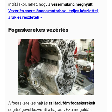
indításkor, lehet, hogy
a vezérműlánc megnyúlt
.
Vezérlés csere láncos motorhoz – teljes készlettel,
árak és részletek »
Fogaskerekes vezérlés
A fogaskerekes hajtás
szilárd, fém fogaskerekek
segítségével közvetíti a hajtást. Ez a megoldás