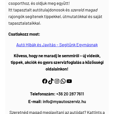
csoporthoz, és oldjuk meg együtt!
Itt tapasztalt autótulajdonosok és
szereld magad
rajongók segítenek tippekkel, útmutatókkal és saját
tapasztalataikkal.
Csatlakozz most:
Autó Hibák és Javítás – Segítünk Egymásnak
Kövess, hogy ne maradj le semmiről – új videók,
tippek, akciók és gyors szervizfoglalás a közösségi
oldalainkon!
Facebook
https://www.tiktok.com/@myautoszerviz.hu
https://www.instagram.com/myautoszerviz.hu/
wa.me/36202877611
YouTube
Telefonszám:
+36 20 287 7611
E-mail:
info@myautoszerviz.hu
Szeretnéd magad megjavítani az autódat? Kattints a