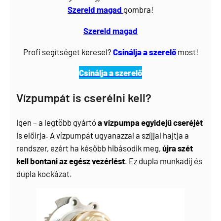
Szereld magad
gombra!
Szereld magad
Profi segítséget keresel?
Csinálja a szerelő
most!
Csinálja a szerelő
Vízpumpát is cserélni kell?
Igen – a legtöbb gyártó
a vízpumpa egyidejű cseréjét
is előírja. A vízpumpát ugyanazzal a szíjjal hajtja a
rendszer, ezért ha később hibásodik meg,
újra szét
kell bontani az egész vezérlést
. Ez dupla munkadíj és
dupla kockázat.