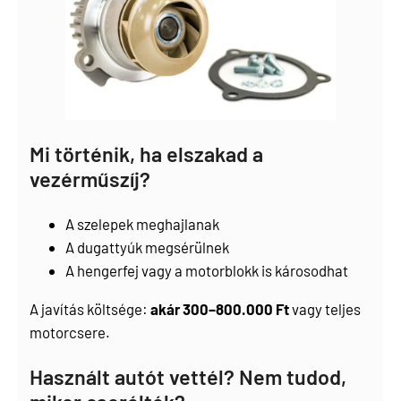
Mi történik, ha elszakad a
vezérműszíj?
A szelepek meghajlanak
A dugattyúk megsérülnek
A hengerfej vagy a motorblokk is károsodhat
A javítás költsége:
akár 300–800.000 Ft
vagy teljes
motorcsere.
Használt autót vettél? Nem tudod,