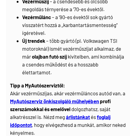
Vezérműszíj
– a csendesebb és olcsóbb
megoldás térnyerése a ’70-es évektől.
Vezérműlánc
– a ’90-es évektől sok gyártó
visszatért hozzá a „karbantartásmentesség”
ígéretével.
Új trendek
– több gyártó (pl. Volkswagen TSI
motoroknál) ismét vezérműszíjat alkalmaz, de
már
olajban futó szíj
kivitelben, ami kombinálja
a csendes működést és a hosszabb
élettartamot.
Tipp a MyAutószerviztől:
Akár vezérműszíjas, akár vezérműláncos autód van, a
MyAutószerviz önkiszolgáló műhelyében
profi
szerszámokkal és emelővel
dolgozhatsz, saját
alkatrésszel is. Nézd meg
árlistánkat
és
foglalj
időpontot
, hogy elvégezhesd a munkát, amikor neked
kényelmes.