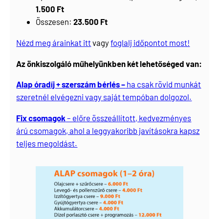
1.500 Ft
Összesen:
23.500 Ft
Nézd meg árainkat itt
vagy
foglalj időpontot most!
Az önkiszolgáló műhelyünkben két lehetőséged van:
Alap óradíj + szerszám bérlés –
ha csak rövid munkát
szeretnél elvégezni vagy saját tempóban dolgozol.
Fix csomagok
– előre összeállított, kedvezményes
árú csomagok, ahol a leggyakoribb javításokra kapsz
teljes megoldást.