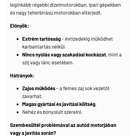
leginkább régebbi dízelmotorokban, ipari gépekben
és nagy teherbírású motorokban elterjedt.
Előnyök:
Extrém tartósság
– évtizedekig működhet
karbantartás nélkül.
Nincs nyúlás vagy szakadási kockázat
, mint a
szíj vagy lánc esetében.
Hátrányok:
Zajos működés
– a fémes zaj sok vezetőt
zavarhat.
Magas gyártási és javítási költség
.
Nehéz és bonyolult szerelni.
Szembesültél problémával az autód motorjában
vagy a javítás során?