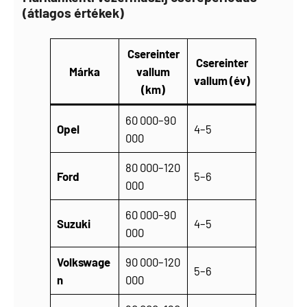
(átlagos értékek)
Csereinter
Csereinter
Márka
vallum
vallum (év)
(km)
60 000–90
Opel
4–5
000
80 000–120
Ford
5–6
000
60 000–90
Suzuki
4–5
000
Volkswage
90 000–120
5–6
n
000