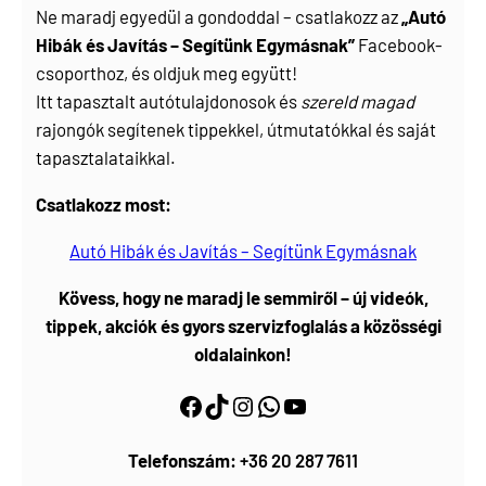
Ne maradj egyedül a gondoddal – csatlakozz az
„Autó
Hibák és Javítás – Segítünk Egymásnak”
Facebook-
csoporthoz, és oldjuk meg együtt!
Itt tapasztalt autótulajdonosok és
szereld magad
rajongók segítenek tippekkel, útmutatókkal és saját
tapasztalataikkal.
Csatlakozz most:
Autó Hibák és Javítás – Segítünk Egymásnak
Kövess, hogy ne maradj le semmiről – új videók,
tippek, akciók és gyors szervizfoglalás a közösségi
oldalainkon!
Facebook
https://www.tiktok.com/@myautoszerviz.hu
https://www.instagram.com/myautoszerviz.hu/
wa.me/36202877611
YouTube
Telefonszám:
+36 20 287 7611