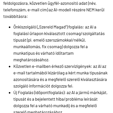
feldolgozásra, közvetlen ügyfél-azonosító adat (név,
telefonszám, e-mail cím) az AI-modell részére NEM kerül
továbbításra:
Önkiszolgáló („Szereld Magad”) foglalás: az AI a
foglalási űrlapon kiválasztott csomag/szolgáltatás
típusát (pl. emelő szerszámokkal/nélkül,
munkaállomás, fix csomag) dolgozza fel a
munkatípus és várható időtartam
meghatározásához.
Közvetlen e-mailben érkező szervizigények: az AI az
e-mail tartalmából kizárólag a kért munka típusának
azonosítására és a megfelelő szerelő kiválasztására
szolgáló információt dolgozza fel.
Új Foglalás (időpontfoglalás): az AI a jármű márkáját,
típusát és a bejelentett hiba/probléma leírását
dolgozza fel a várható munkadíj és a megfelelő
szerelő meghatározásához.