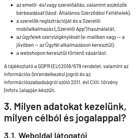
az emelő- és/vagy szerelőállás, valamint eszközök
bérbeadását (lásd: Általános Szerződési Feltételek),
a szerelők regisztrációját és a Szerelői
mobilalkalmazás („Szerelői App”) használatát,
az ügyfelek szervizigénylését (e-mailben vagy — a
jövőben — az Ügyfél alkalmazáson keresztül),
a webshopon keresztül történő vásárlást.
A tájékoztató a GDPR (EU) 2016/679 rendelet, valamint az
információs önrendelkezési jogról és az
információszabadságról szóló 2011. évi CXII. törvény
(Infotv.) alapján készült.
3. Milyen adatokat kezelünk,
milyen célból és jogalappal?
3.1. Weboldal látogatói