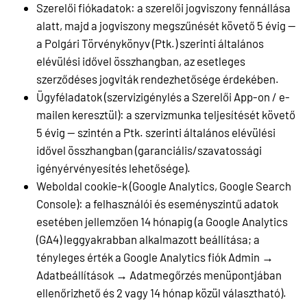
Szerelői fiókadatok: a szerelői jogviszony fennállása
alatt, majd a jogviszony megszűnését követő 5 évig —
a Polgári Törvénykönyv (Ptk.) szerinti általános
elévülési idővel összhangban, az esetleges
szerződéses jogviták rendezhetősége érdekében.
Ügyféladatok (szervizigénylés a Szerelői App-on / e-
mailen keresztül): a szervizmunka teljesítését követő
5 évig — szintén a Ptk. szerinti általános elévülési
idővel összhangban (garanciális/szavatossági
igényérvényesítés lehetősége).
Weboldal cookie-k (Google Analytics, Google Search
Console): a felhasználói és eseményszintű adatok
esetében jellemzően 14 hónapig (a Google Analytics
(GA4) leggyakrabban alkalmazott beállítása; a
tényleges érték a Google Analytics fiók Admin →
Adatbeállítások → Adatmegőrzés menüpontjában
ellenőrizhető és 2 vagy 14 hónap közül választható).