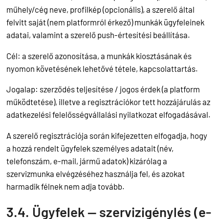
műhely/cég neve, profilkép (opcionális), a szerelő által
felvitt saját (nem platformról érkező) munkák ügyfeleinek
adatai, valamint a szerelő push-értesítési beállítása.
Cél: a szerelő azonosítása, a munkák kiosztásának és
nyomon követésének lehetővé tétele, kapcsolattartás.
Jogalap: szerződés teljesítése / jogos érdek (a platform
működtetése), illetve a regisztrációkor tett hozzájárulás az
adatkezelési felelősségvállalási nyilatkozat elfogadásával.
A szerelő regisztrációja során kifejezetten elfogadja, hogy
a hozzá rendelt ügyfelek személyes adatait (név,
telefonszám, e-mail, jármű adatok) kizárólag a
szervizmunka elvégzéséhez használja fel, és azokat
harmadik félnek nem adja tovább.
3.4. Ügyfelek — szervizigénylés (e-