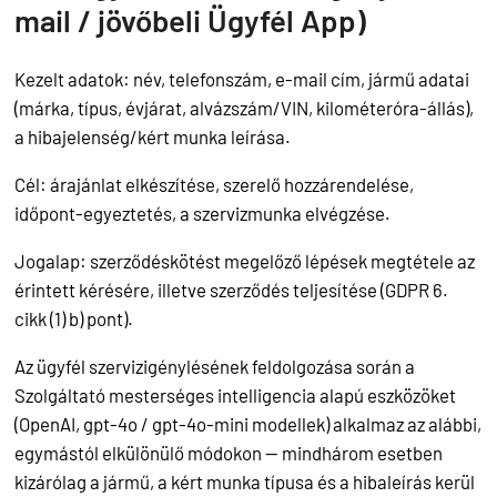
mail / jövőbeli Ügyfél App)
Kezelt adatok: név, telefonszám, e-mail cím, jármű adatai
(márka, típus, évjárat, alvázszám/VIN, kilométeróra-állás),
a hibajelenség/kért munka leírása.
Cél: árajánlat elkészítése, szerelő hozzárendelése,
időpont-egyeztetés, a szervizmunka elvégzése.
Jogalap: szerződéskötést megelőző lépések megtétele az
érintett kérésére, illetve szerződés teljesítése (GDPR 6.
cikk (1) b) pont).
Az ügyfél szervizigénylésének feldolgozása során a
Szolgáltató mesterséges intelligencia alapú eszközöket
(OpenAI, gpt-4o / gpt-4o-mini modellek) alkalmaz az alábbi,
egymástól elkülönülő módokon — mindhárom esetben
kizárólag a jármű, a kért munka típusa és a hibaleírás kerül