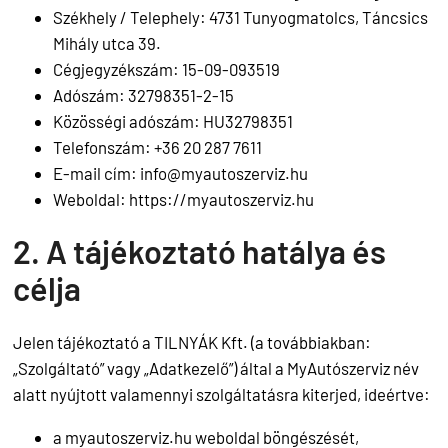
Székhely / Telephely: 4731 Tunyogmatolcs, Táncsics
Mihály utca 39.
Cégjegyzékszám: 15-09-093519
Adószám: 32798351-2-15
Közösségi adószám: HU32798351
Telefonszám: +36 20 287 7611
E-mail cím:
info@myautoszerviz.hu
Weboldal: https://myautoszerviz.hu
2. A tájékoztató hatálya és
célja
Jelen tájékoztató a TILNYÁK Kft. (a továbbiakban:
„Szolgáltató” vagy „Adatkezelő”) által a MyAutószerviz név
alatt nyújtott valamennyi szolgáltatásra kiterjed, ideértve:
a myautoszerviz.hu weboldal böngészését,