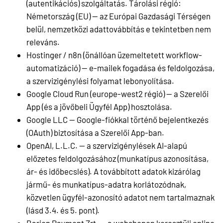
(autentikációs) szolgáltatás. Tárolási régió:
Németország (EU) — az Európai Gazdasági Térségen
belül, nemzetközi adattovábbítás e tekintetben nem
releváns.
Hostinger / n8n (önállóan üzemeltetett workflow-
automatizáció) — e-mailek fogadása és feldolgozása,
a szervizigénylési folyamat lebonyolítása.
Google Cloud Run (europe-west2 régió) — a Szerelői
App (és a jövőbeli Ügyfél App) hosztolása.
Google LLC — Google-fiókkal történő bejelentkezés
(OAuth) biztosítása a Szerelői App-ban.
OpenAI, L.L.C. — a szervizigénylések AI-alapú
előzetes feldolgozásához (munkatípus azonosítása,
ár- és időbecslés). A továbbított adatok kizárólag
jármű- és munkatípus-adatra korlátozódnak,
közvetlen ügyfél-azonosító adatot nem tartalmaznak
(lásd 3.4. és 5. pont).
Barion Payment Zrt. — a webshopon keresztüli online