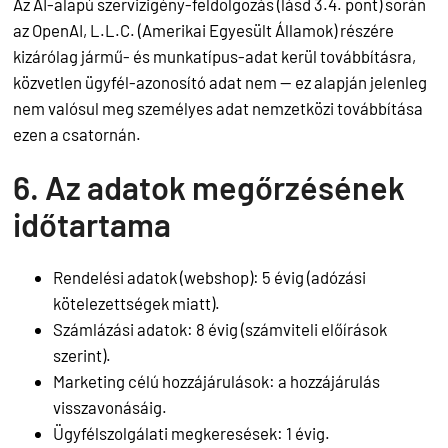
Az AI-alapú szervizigény-feldolgozás (lásd 3.4. pont) során
az OpenAI, L.L.C. (Amerikai Egyesült Államok) részére
kizárólag jármű- és munkatípus-adat kerül továbbításra,
közvetlen ügyfél-azonosító adat nem — ez alapján jelenleg
nem valósul meg személyes adat nemzetközi továbbítása
ezen a csatornán.
6. Az adatok megőrzésének
időtartama
Rendelési adatok (webshop): 5 évig (adózási
kötelezettségek miatt).
Számlázási adatok: 8 évig (számviteli előírások
szerint).
Marketing célú hozzájárulások: a hozzájárulás
visszavonásáig.
Ügyfélszolgálati megkeresések: 1 évig.