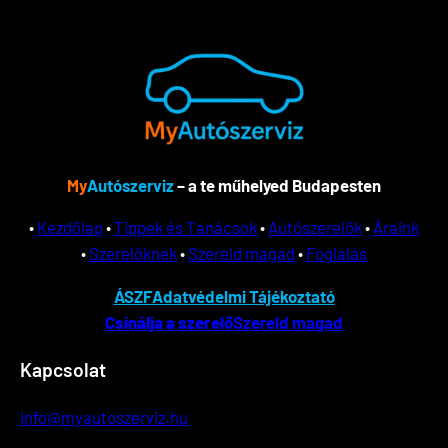
My
Autószerviz
– a te műhelyed Budapesten
•
Kezdőlap
•
Tippek és Tanácsok
•
Autószerelők
•
Áraink
•
Szerelőknek
•
Szereld magad
•
Foglalás
ÁSZF
Adatvédelmi Tájékoztató
Csinálja a szerelő
Szereld magad
Kapcsolat
info@myautoszerviz.hu