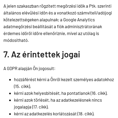
A jelen szakaszban rögzített megőrzési idők a Ptk. szerinti
általános elévülési időn és a vonatkozó számviteli/adójogi
kötelezettségeken alapulnak; a Google Analytics
adatmegőrzési beállítását a fiók adminisztrátorának
érdemes időről időre ellenőriznie, mivel az utólag is
módosítható.
7. Az érintettek jogai
A GDPR alapján Ön jogosult:
hozzáférést kérni a Önről kezelt személyes adatokhoz
(15. cikk),
kérni azok helyesbítését, ha pontatlanok (16. cikk),
kérni azok törlését, ha az adatkezelésnek nincs
jogalapja (17. cikk),
kérni az adatkezelés korlátozását (18. cikk),