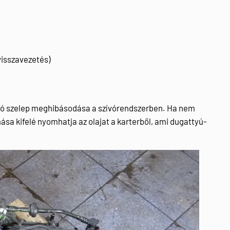
visszavezetés)
ó szelep meghibásodása a szívórendszerben. Ha nem
ása kifelé nyomhatja az olajat a karterből, ami dugattyú-