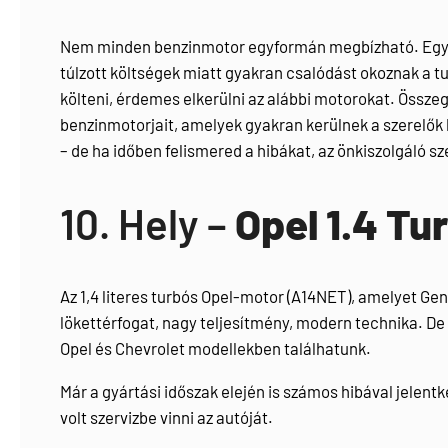
Nem minden benzinmotor egyformán megbízható. Egyes 
túlzott költségek miatt gyakran csalódást okoznak a t
költeni, érdemes elkerülni az alábbi motorokat. Össz
benzinmotorjait, amelyek gyakran kerülnek a szerelők lá
– de ha időben felismered a hibákat, az önkiszolgáló s
10. Hely –
Opel 1.4 T
Az 1,4 literes turbós Opel-motor (A14NET), amelyet Gene
lökettérfogat, nagy teljesítmény, modern technika. De
Opel és Chevrolet modellekben találhatunk.
Már a gyártási időszak elején is számos hibával jelent
volt szervizbe vinni az autóját.