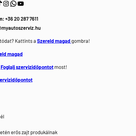
https://www.instagram.com/myautoszerviz.hu/
wa.me/36202877611
YouTube
m:
+36 20 287 7611
@myautoszerviz.hu
tódat? Kattints a
Szereld magad
gombra!
eld magad
Foglalj
szervizidőpontot
most!
zervizidőpontot
él
etén erős zajt produkálnak