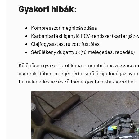
Gyakori hibák:
Kompresszor meghibásodása
Karbantartást igénylő PCV-rendszer (kartergáz-
Olajfogyasztás, túlzott füstölés
Sérülékeny dugattyúk (túlmelegedés, repedés)
Különösen gyakori probléma a membrános visszacsap
cserélik időben, az égéstérbe kerülő kipufogógáz nyom
túlmelegedéshez és költséges javításokhoz vezethet.