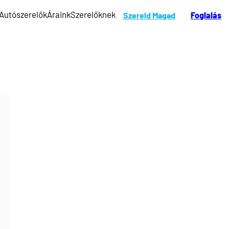
Autószerelők
Áraink
Szerelőknek
Szereld Magad
Foglalás