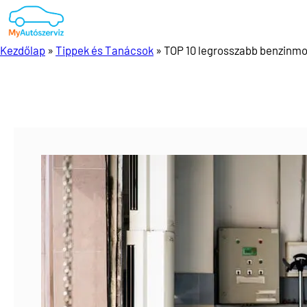
Ugrás
a
tartalomhoz
Kezdőlap
»
Tippek és Tanácsok
»
TOP 10 legrosszabb benzinmot