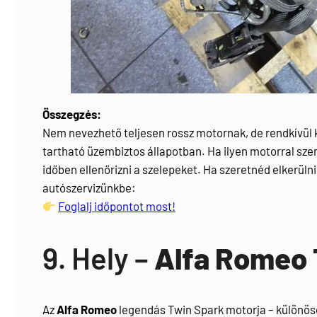
Összegzés:
Nem nevezhető teljesen rossz motornak, de rendkívül 
tartható üzembiztos állapotban. Ha ilyen motorral szer
időben ellenőrizni a szelepeket. Ha szeretnéd elkerülni
autószervizünkbe:
Foglalj időpontot most!
9. Hely –
Alfa Romeo 
Az
Alfa Romeo
legendás Twin Spark motorja – különöse