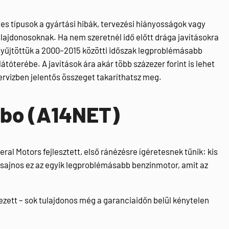
típusok a gyártási hibák, tervezési hiányosságok vagy
ulajdonosoknak. Ha nem szeretnél idő előtt drága javításokra
egyűjtöttük a 2000–2015 közötti időszak legproblémásabb
tóterébe. A javítások ára akár több százezer forint is lehet
zervizben jelentős összeget takaríthatsz meg.
urbo (A14NET)
ral Motors fejlesztett, első ránézésre ígéretesnek tűnik: kis
 sajnos ez az egyik legproblémásabb benzinmotor, amit az
kezett – sok tulajdonos még a garanciaidőn belül kénytelen