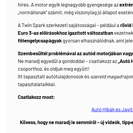
híres. A motor egyik legnagyobb gyengesége az
extré
„normálisnak” számít, még viszonylag jó állapot esetén 
A Twin Spark szerkezeti sajátosságai – például a
rövid
Euro 3-as előírásokhoz igazított változatban
vezetnek
főtengelycsapágyak
gyorsan elhasználódnak, ami jele
Szembesültél problémával az autód motorjában vagy 
Ne maradj egyedül a gondoddal – csatlakozz az
„Autó 
csoporthoz, és oldjuk meg együtt!
Itt tapasztalt autótulajdonosok és
szereld magad
rajon
tapasztalataikkal.
Csatlakozz most:
Autó Hibák és Javí
Kövess, hogy ne maradj le semmiről – új videók, tippe