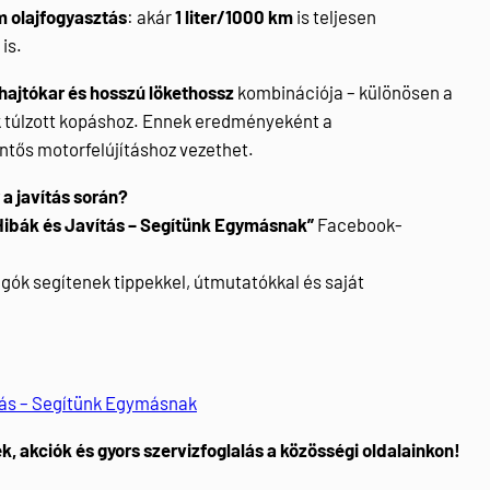
m olajfogyasztás
: akár
1 liter/1000 km
is teljesen
is.
 hajtókar és hosszú lökethossz
kombinációja – különösen a
 túlzott kopáshoz. Ennek eredményeként a
ntős motorfelújításhoz vezethet.
a javítás során?
Hibák és Javítás – Segítünk Egymásnak”
Facebook-
gók segítenek tippekkel, útmutatókkal és saját
tás – Segítünk Egymásnak
k, akciók és gyors szervizfoglalás a közösségi oldalainkon!