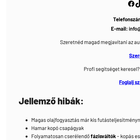
Facebook
https://www.tiktok.com/@myautoszerviz.hu
Telefonszá
E-mail:
info
Szeretnéd magad megjavítani az au
Szer
Profi segítséget keresel?
Foglalj s
Jellemző hibák:
Magas olajfogyasztás már kis futásteljesítményn
Hamar kopó csapágyak
Folyamatosan cserélendő
fázisváltók
– kopás es