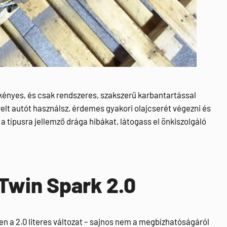
kényes, és csak rendszeres, szakszerű karbantartással
elt autót használsz, érdemes gyakori olajcserét végezni és
 a típusra jellemző drága hibákat, látogass el önkiszolgáló
Twin Spark 2.0
n a 2.0 literes változat – sajnos nem a megbízhatóságáról