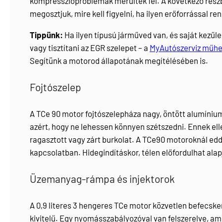
kompresszióproblémák merültek fel. A következő rész
megosztjuk, mire kell figyelni, ha ilyen erőforrással r
Tippünk:
Ha ilyen típusú járműved van, és saját kezűleg
vagy tisztítani az EGR szelepet – a
MyAutószerviz műh
Segítünk a motorod állapotának megítélésében is.
Fojtószelep
A TCe 90 motor fojtószelepháza nagy, öntött alumínium
azért, hogy ne lehessen könnyen szétszedni. Ennek el
ragasztott vagy zárt burkolat. A TCe90 motoroknál ed
kapcsolatban. Hidegindításkor, télen előfordulhat alap
Üzemanyag-rámpa és injektorok
A 0,9 literes 3 hengeres TCe motor közvetlen befecs
kivitelű. Egy nyomásszabályozóval van felszerelve, am