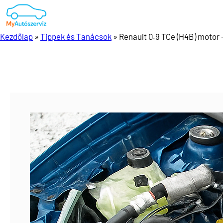
Ugrás
a
tartalomhoz
Kezdőlap
»
Tippek és Tanácsok
»
Renault 0.9 TCe (H4B) motor 