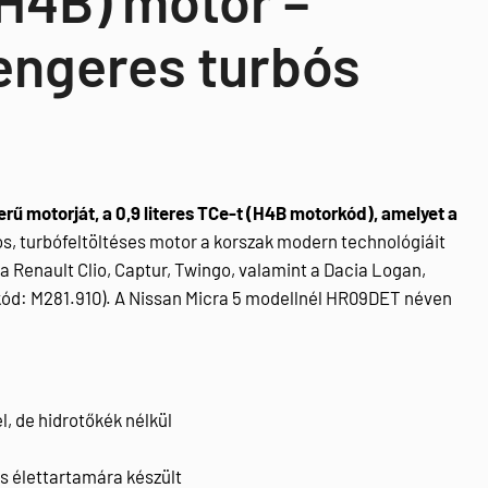
engeres turbós
rű motorját, a 0,9 literes TCe-t (H4B motorkód), amelyet a
s, turbófeltöltéses motor a korszak modern technológiáit
a Renault Clio, Captur, Twingo, valamint a Dacia Logan,
kód: M281.910). A Nissan Micra 5 modellnél HR09DET néven
, de hidrotőkék nélkül
s élettartamára készült