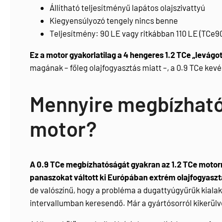
Állítható teljesítményű lapátos olajszivattyú
Kiegyensúlyozó tengely nincs benne
Teljesítmény: 90 LE vagy ritkábban 110 LE (TCe90
Ez a motor gyakorlatilag a 4 hengeres 1.2 TCe „levágot
magának – főleg olajfogyasztás miatt –, a 0.9 TCe kevé
Mennyire megbízható
motor?
A 0.9 TCe megbízhatóságát gyakran az 1.2 TCe motorr
panaszokat váltott ki Európában extrém olajfogyaszt
de valószínű, hogy a probléma a dugattyúgyűrűk kialak
intervallumban keresendő. Már a gyártósorról kikerülve