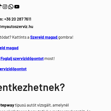
https://www.instagram.com/myautoszerviz.hu/
wa.me/36202877611
YouTube
m:
+36 20 287 7611
@myautoszerviz.hu
tódat? Kattints a
Szereld magad
gombra!
eld magad
Foglalj
szervizidőpontot
most!
zervizidőpontot
lentkezhetnek?
 Stepway
típusú autót vizsgált, amelynél