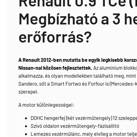
Megbízható a 3 h
erőforrás?
A Renault 2012-ben mutatta be egyik legkisebb korsze
Nissan-nal közösen fejlesztettek.
Az alumínium blokko
alkalmazza, és olyan modellekben található meg, mint 
Sandero, sőt a Smart Fortwo és Forfour is (Mercedes-
szerepel.
A motor különlegességei:
DOHC hengerfej (két vezérműtengely) 12 szeleppel
Szívó oldalon vezérműtengely-fázisállító
Lemezes vezérműlánc, mely elvileg a motor telje