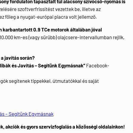
sony fordulaton tapasztalt túl alacsony szívócső-nyomás is
lésére szoftverfrissítést vezettek be, illetve az
z főleg a nyugat-európai piacra volt jellemző.
 karbantartott 0.9 TCe motorok általában jóval
 10.000 km-es (vagy sűrűbb) olajcsere-intervallumban rejlik,
a javítás során?
Hibák és Javítás – Segítünk Egymásnak”
Facebook-
gók segítenek tippekkel, útmutatókkal és saját
tás – Segítünk Egymásnak
k, akciók és gyors szervizfoglalás a közösségi oldalainkon!