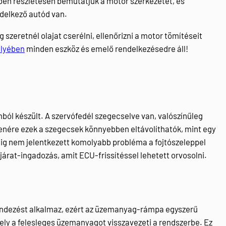
ben részletesen bemutatjuk a motor szerkezetét, és
endelkező autód van.
 szeretnél olajat cserélni, ellenőrizni a motor tömítéseit
elyében
minden eszköz és emelő rendelkezésedre áll!
ból készült. A szervófedél szegecselve van, valószínűleg
lenére ezek a szegecsek könnyebben eltávolíthatók, mint egy
dig nem jelentkezett komolyabb probléma a fojtószeleppel
járat-ingadozás, amit ECU-frissítéssel lehetett orvosolni.
kendezést alkalmaz, ezért az üzemanyag-rámpa egyszerű
ely a felesleges üzemanyagot visszavezeti a rendszerbe. Ez