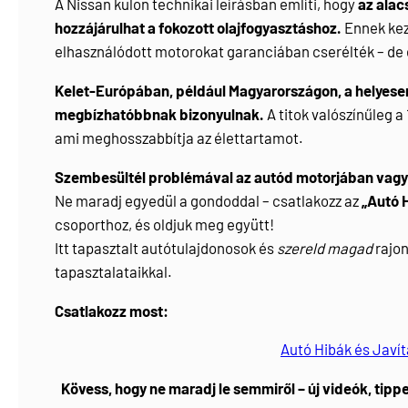
A Nissan külön technikai leírásban említi, hogy
az alac
hozzájárulhat a fokozott olajfogyasztáshoz.
Ennek keze
elhasználódott motorokat garanciában cserélték – de e
Kelet-Európában, például Magyarországon, a helyesen
megbízhatóbbnak bizonyulnak.
A titok valószínűleg a
ami meghosszabbítja az élettartamot.
Szembesültél problémával az autód motorjában vagy 
Ne maradj egyedül a gondoddal – csatlakozz az
„Autó 
csoporthoz, és oldjuk meg együtt!
Itt tapasztalt autótulajdonosok és
szereld magad
rajon
tapasztalataikkal.
Csatlakozz most:
Autó Hibák és Javí
Kövess, hogy ne maradj le semmiről – új videók, tippe