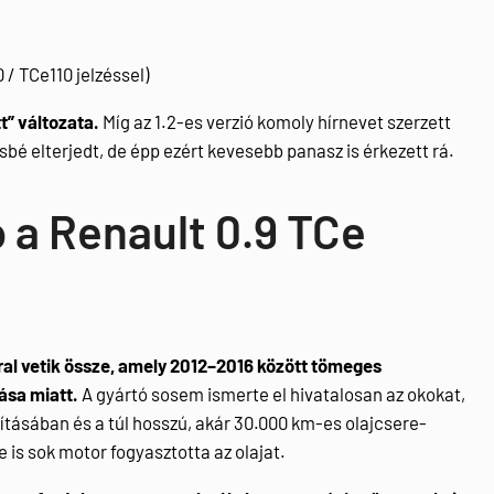
 / TCe110 jelzéssel)
t” változata.
Míg az 1.2-es verzió komoly hírnevet szerzett
sbé elterjedt, de épp ezért kevesebb panasz is érkezett rá.
 a Renault 0.9 TCe
al vetik össze, amely 2012–2016 között tömeges
ása miatt.
A gyártó sosem ismerte el hivatalosan az okokat,
ításában és a túl hosszú, akár 30.000 km-es olajcsere-
 is sok motor fogyasztotta az olajat.