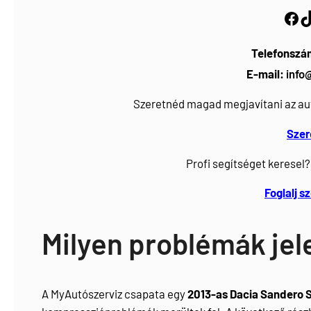
Facebook
https://www.tiktok.com/@myautoszerviz.hu
Telefonszá
E-mail:
info
Szeretnéd magad megjavítani az au
Szer
Profi segítséget keresel?
Foglalj s
Milyen problémák je
A MyAutószerviz csapata egy
2013-as Dacia Sandero