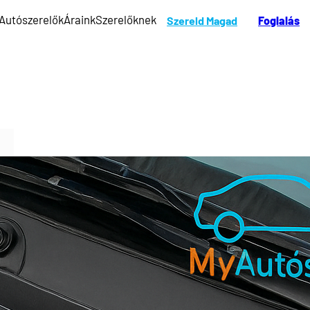
Autószerelők
Áraink
Szerelőknek
Szereld Magad
Foglalás