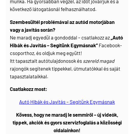
munka. Ha gyorsabban végzel, az időt jóváírjuk és a
következő látogatásnál felhasználhatod.
Szembesültél problémával az autód motorjában
vagy a javítás során?
Ne maradj egyedül a gondoddal – csatlakozz az
„Autó
Hibák és Javítás – Segítünk Egymásnak”
Facebook-
csoporthoz, és oldjuk meg együtt!
Itt tapasztalt autótulajdonosok és
szereld magad
rajongók segítenek tippekkel, útmutatókkal és saját
tapasztalataikkal.
Csatlakozz most:
Autó Hibák és Javítás – Segítünk Egymásnak
Kövess, hogy ne maradj le semmiről – új videók,
tippek, akciók és gyors szervizfoglalás a közösségi
oldalainkon!