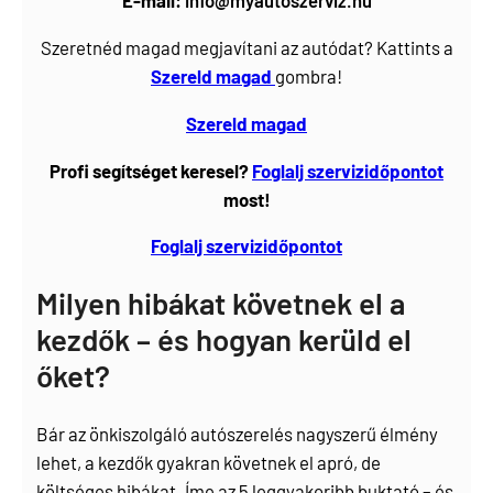
E-mail:
info@myautoszerviz.hu
Szeretnéd magad megjavítani az autódat? Kattints a
Szereld magad
gombra!
Szereld magad
Profi segítséget keresel?
Foglalj
szervizidőpontot
most!
Foglalj szervizidőpontot
Milyen hibákat követnek el a
kezdők – és hogyan kerüld el
őket?
Bár az önkiszolgáló autószerelés nagyszerű élmény
lehet, a kezdők gyakran követnek el apró, de
költséges hibákat. Íme az 5 leggyakoribb buktató – és