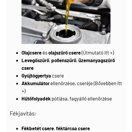
Olajcsere
és
olajszűrő csere
(
Útmutató itt »
)
Levegőszűrő
,
pollenszűrő
,
üzemanyagszűrő
csere
Gyújtógyertya
csere
Akkumulátor
ellenőrzése, cseréje (
Bővebben itt
»
)
Hűtőfolyadék
pótlása, fagyálló ellenőrzése
Fékjavítás:
Fékbetét csere
,
féktárcsa csere