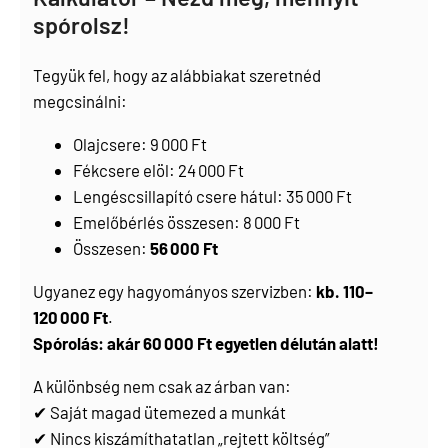
spórolsz!
Tegyük fel, hogy az alábbiakat szeretnéd
megcsinálni:
Olajcsere: 9 000 Ft
Fékcsere elöl: 24 000 Ft
Lengéscsillapító csere hátul: 35 000 Ft
Emelőbérlés összesen: 8 000 Ft
Összesen:
56 000 Ft
Ugyanez egy hagyományos szervizben:
kb. 110–
120 000 Ft
.
Spórolás: akár 60 000 Ft egyetlen délután alatt!
A különbség nem csak az árban van:
✔ Saját magad ütemezed a munkát
✔ Nincs kiszámíthatatlan „rejtett költség”