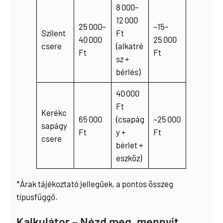
8 000–
12 000
25 000–
~15–
Szilent
Ft
40 000
25 000
csere
(alkatré
Ft
Ft
sz +
bérlés)
40 000
Ft
Kerékc
65 000
(csapág
~25 000
sapágy
Ft
y +
Ft
csere
bérlet +
eszköz)
*Árak tájékoztató jellegűek, a pontos összeg
típusfüggő.
Kalkulátor – Nézd meg, mennyit