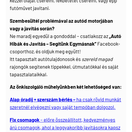
kézzel olajat cserélni, fékbetétet cserélni, vagy épp
futóművet javítani.
Szembesültél problémával az autód motorjában
vagy a javítás során?
Ne maradj egyedül a gondoddal – csatlakozz az
„Autó
Hibák és Javítás – Segítünk Egymásnak”
Facebook-
csoporthoz, és oldjuk meg együtt!
Itt tapasztalt autótulajdonosok és
szereld magad
rajongók segítenek tippekkel, útmutatókkal és saját
tapasztalataikkal.
Az önkiszolgáló műhelyünkben két lehetőséged van:
Alap óradíj + szerszám bérlés –
ha csak rövid munkát
szeretnél elvégezni vagy saját tempóban dolgozol.
Fix csomagok
– előre összeállított, kedvezményes
árú csomagok, ahol a leggyakoribb javításokra kapsz