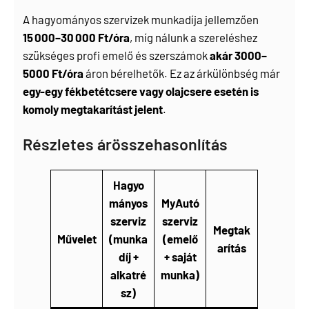
A hagyományos szervizek munkadíja jellemzően
15 000–30 000 Ft/óra
, míg nálunk a szereléshez
szükséges profi emelő és szerszámok
akár 3000–
5000 Ft/óra
áron bérelhetők. Ez az árkülönbség már
egy-egy fékbetétcsere vagy olajcsere esetén is
komoly megtakarítást jelent
.
Részletes árösszehasonlítás
Hagyo
mányos
MyAutó
szerviz
szerviz
Megtak
Művelet
(munka
(emelő
arítás
díj +
+ saját
alkatré
munka)
sz)