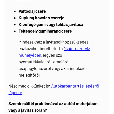
Váltóolaj csere
Kuplung bowden cseréje
Kipufogó gumi vagy toldás javítása
Féltengely gumiharang csere
Mindezekhez a javításokhoz szükséges
eszközöket bérelheted a
MyAutószerviz
műhelyében
, legyen szó
nyomatékkulcsról, emelőről,
csapágylehúzóról vagy akár indukciós
melegítőről.
Nézd meg cikkünket is:
Autókarbantartás lépésről
lépésre
Szembesültél problémával az autód motorjában
vagy a javítás során?