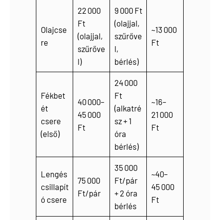
22 000
9 000 Ft
Ft
(olajjal,
Olajcse
~13 000
(olajjal,
szűrőve
re
Ft
szűrőve
l,
l)
bérlés)
24 000
Fékbet
Ft
40 000–
~16–
ét
(alkatré
45 000
21 000
csere
sz + 1
Ft
Ft
(első)
óra
bérlés)
35 000
Lengés
~40–
75 000
Ft/pár
csillapít
45 000
Ft/pár
+ 2 óra
ó csere
Ft
bérlés