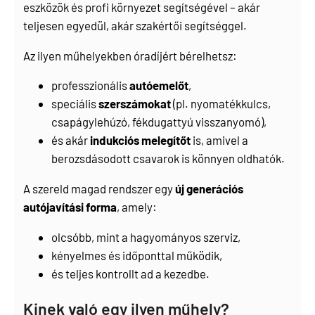
eszközök és profi környezet segítségével – akár
teljesen egyedül, akár szakértői segítséggel.
Az ilyen műhelyekben óradíjért bérelhetsz:
professzionális
autóemelőt
,
speciális
szerszámokat
(pl. nyomatékkulcs,
csapágylehúzó, fékdugattyú visszanyomó),
és akár
indukciós melegítőt
is, amivel a
berozsdásodott csavarok is könnyen oldhatók.
A szereld magad rendszer egy
új generációs
autójavítási forma
, amely:
olcsóbb, mint a hagyományos szerviz,
kényelmes és időponttal működik,
és teljes kontrollt ad a kezedbe.
Kinek való egy ilyen műhely?