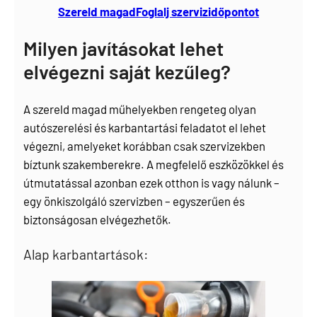
Szereld magad
Foglalj szervizidőpontot
Milyen javításokat lehet
elvégezni saját kezűleg?
A szereld magad műhelyekben rengeteg olyan
autószerelési és karbantartási feladatot el lehet
végezni, amelyeket korábban csak szervizekben
bíztunk szakemberekre. A megfelelő eszközökkel és
útmutatással azonban ezek otthon is vagy nálunk –
egy önkiszolgáló szervizben – egyszerűen és
biztonságosan elvégezhetők.
Alap karbantartások: