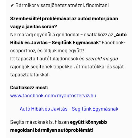
✔ Bármikor visszajöhetsz átnézni, finomítani
Szembesültél problémával az autód motorjában
vagy a javítás során?
Ne maradj egyedül a gondoddal – csatlakozz az
„Autó
Hibák és Javítás – Segítünk Egymásnak”
Facebook-
csoporthoz, és oldjuk meg együtt!
Itt tapasztalt autótulajdonosok és
szereld magad
rajongók segítenek tippekkel, útmutatókkal és saját
tapasztalataikkal.
Csatlakozz most:
www.facebook.com/myautoszerviz.hu
Autó Hibák és Javítás – Segítünk Egymásnak
Segíts másoknak is, hiszen
együtt könnyebb
megoldani bármilyen autóproblémát!