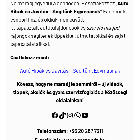
Ne maradj egyedül a gondoddal – csatlakozz az
„Autó
Hibák és Javítás – Segítünk Egymásnak”
Facebook-
csoporthoz, és oldjuk meg együtt!
Itt tapasztalt autótulajdonosok és
szereld magad
rajongók segítenek tippekkel, útmutatókkal és saját
tapasztalataikkal.
Csatlakozz most:
Autó Hibák és Javítás – Segítünk Egymásnak
Kövess, hogy ne maradj le semmiről – új videók,
tippek, akciók és gyors szervizfoglalás a közösségi
oldalainkon!
Facebook
https://www.tiktok.com/@myautoszerviz.hu
https://www.instagram.com/myautoszerviz.hu/
wa.me/36202877611
YouTube
Telefonszám:
+36 20 287 7611