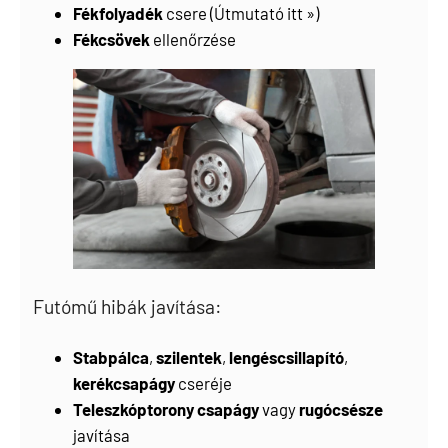
Fékfolyadék
csere (
Útmutató itt »
)
Fékcsövek
ellenőrzése
Futómű hibák javítása:
Stabpálca
,
szilentek
,
lengéscsillapító
,
kerékcsapágy
cseréje
Teleszkóptorony csapágy
vagy
rugócsésze
javítása