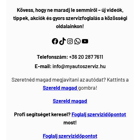
Kövess, hogy ne maradj le semmiről – új videók,
tippek, akciók és gyors szervizfoglalás a közösségi
oldalainkon!
Facebook
https://www.tiktok.com/@myautoszerviz.hu
https://www.instagram.com/myautoszerviz.hu/
wa.me/36202877611
YouTube
Telefonszám:
+36 20 287 7611
E-mail:
info@myautoszerviz.hu
Szeretnéd magad megjavítani az autódat? Kattints a
Szereld magad
gombra!
Szereld magad
Profi segítséget keresel?
Foglalj
szervizidőpontot
most!
Foglalj szervizidőpontot