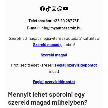
Facebook
https://www.tiktok.com/@myautoszerviz.hu
https://www.instagram.com/myautoszerviz.hu/
wa.me/36202877611
YouTube
Telefonszám:
+36 20 287 7611
E-mail:
info@myautoszerviz.hu
Szeretnéd magad megjavítani az autódat? Kattints a
Szereld magad
gombra!
Szereld magad
Profi segítséget keresel?
Foglalj
szervizidőpontot
most!
Foglalj szervizidőpontot
Mennyit lehet spórolni egy
szereld magad műhelyben?