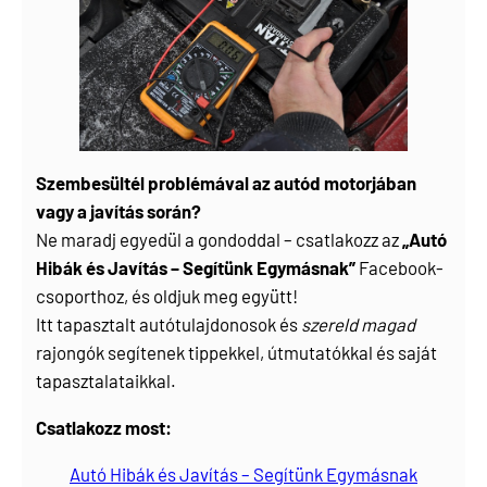
Szembesültél problémával az autód motorjában
vagy a javítás során?
Ne maradj egyedül a gondoddal – csatlakozz az
„Autó
Hibák és Javítás – Segítünk Egymásnak”
Facebook-
csoporthoz, és oldjuk meg együtt!
Itt tapasztalt autótulajdonosok és
szereld magad
rajongók segítenek tippekkel, útmutatókkal és saját
tapasztalataikkal.
Csatlakozz most:
Autó Hibák és Javítás – Segítünk Egymásnak