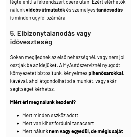
légteleníti a fékrendszert csere után. Ezért elérhetők
nálunk
videós útmutatók
és személyes
tanácsadás
is minden ügyfél számára.
5. Elbizonytalanodás vagy
időveszteség
Sokan megijednek az első nehézségnél, vagy nem jól
osztják be az idejüket. A MyAutószerviznél nyugodt
környezetet biztosítunk, kényelmes
pihenősarokkal
,
kávéval, ahol átgondolhatod a munkát, vagy akár
segítséget kérhetsz.
Miért éri meg nálunk kezdeni?
Mert minden eszköz adott
Mert van kihez fordulni tanácsért
Mert nálunk
nem vagy egyedül, de mégis saját