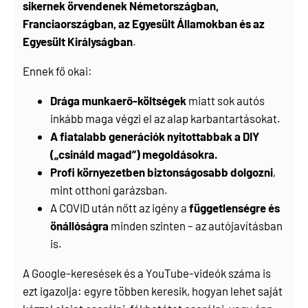
sikernek örvendenek Németországban,
Franciaországban, az Egyesült Államokban és az
Egyesült Királyságban
.
Ennek fő okai:
Drága munkaerő-költségek
miatt sok autós
inkább maga végzi el az alap karbantartásokat.
A fiatalabb generációk nyitottabbak a DIY
(„csináld magad”) megoldásokra.
Profi környezetben biztonságosabb dolgozni
,
mint otthoni garázsban.
A COVID után nőtt az igény a
függetlenségre és
önállóságra
minden szinten – az autójavításban
is.
A Google-keresések és a YouTube-videók száma is
ezt igazolja: egyre többen keresik, hogyan lehet saját