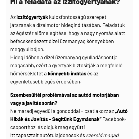
Mi a feladata az izzítógyertyának?
Az
izzítógyertyák
kulcsfontosságú szerepet
játszanak a dízelmotor hidegindításában. Feladatuk
az égéstér előmelegítése, hogy a nagy nyomás alatt
befecskendezett dízel üzemanyag könnyebben
meggyulladjon.
Hideg időben a dízel üzemanyag gyulladáspontja
magasabb, ezért a gyertyák biztosítják a megfelelő
hőmérsékletet a
könnyebb indítás
és az
egyenletesebb égés érdekében.
Szembesültél problémával az autód motorjában
vagy a javítás során?
Ne maradj egyedül a gondoddal – csatlakozz az
„Autó
Hibák és Javítás – Segítünk Egymásnak”
Facebook-
csoporthoz, és oldjuk meg együtt!
Itt tapasztalt autótulajdonosok és
szereld magad