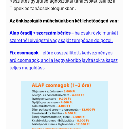
Részletes gyújtásdiagnosztikai tanácsokat találsz a
Tippek és tanácsok blogunkban
.
Az önkiszolgáló műhelyünkben két lehetőséged van:
Alap óradíj + szerszám bérlés –
ha csak rövid munkát
szeretnél elvégezni vagy saját tempóban dolgozol.
Fix csomagok
– előre összeállított, kedvezményes
árú csomagok, ahol a leggyakoribb javításokra kapsz
teljes megoldást.