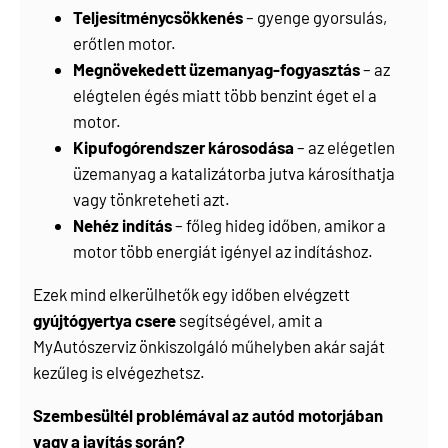
Teljesítménycsökkenés
– gyenge gyorsulás,
erőtlen motor.
Megnövekedett üzemanyag-fogyasztás
– az
elégtelen égés miatt több benzint éget el a
motor.
Kipufogórendszer károsodása
– az elégetlen
üzemanyag a katalizátorba jutva károsíthatja
vagy tönkreteheti azt.
Nehéz indítás
– főleg hideg időben, amikor a
motor több energiát igényel az indításhoz.
Ezek mind elkerülhetők egy időben elvégzett
gyújtógyertya csere
segítségével, amit a
MyAutószerviz önkiszolgáló műhelyben
akár saját
kezűleg is elvégezhetsz.
Szembesültél problémával az autód motorjában
vagy a javítás során?