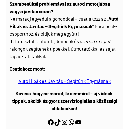
Szembesültél problémával az autód motorjában
vagy a javítás során?
Ne maradj egyedül a gondoddal – csatlakozz az
„Autó
Hibák és Javítás – Segítünk Egymásnak”
Facebook-
csoporthoz, és oldjuk meg együtt!
Itt tapasztalt autótulajdonosok és
szereld magad
rajongók segítenek tippekkel, útmutatókkal és saját
tapasztalataikkal.
Csatlakozz most:
Autó Hibák és Javítás – Segítünk Egymásnak
Kövess, hogy ne maradj le semmiről – új videók,
tippek, akciók és gyors szervizfoglalás a közösségi
oldalainkon!
Facebook
https://www.tiktok.com/@myautoszerviz.hu
https://www.instagram.com/myautoszerviz.hu/
wa.me/36202877611
YouTube