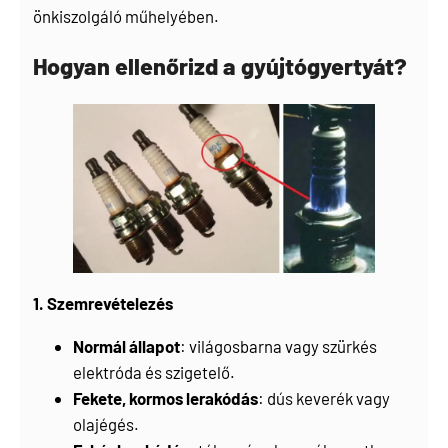
önkiszolgáló műhelyében
.
Hogyan ellenőrizd a gyújtógyertyát?
1. Szemrevételezés
Normál állapot
: világosbarna vagy szürkés
elektróda és szigetelő.
Fekete, kormos lerakódás
: dús keverék vagy
olajégés.