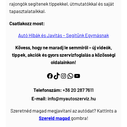
rajongók segítenek tippekkel, útmutatókkal és saját
tapasztalataikkal.
Csatlakozz most:
Autó Hibák és Javítás – Segítünk Egymásnak
Kövess, hogy ne maradj le semmiről – új videók,
tippek, akciók és gyors szervizfoglalás a közösségi
oldalainkon!
Facebook
https://www.tiktok.com/@myautoszerviz.hu
https://www.instagram.com/myautoszerviz.hu/
wa.me/36202877611
YouTube
Telefonszám:
+36 20 287 7611
E-mail:
info@myautoszerviz.hu
Szeretnéd magad megjavítani az autódat? Kattints a
Szereld magad
gombra!