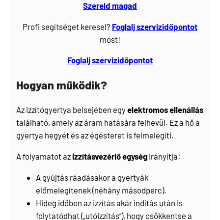
Szereld magad
Profi segítséget keresel?
Foglalj
szervizidőpontot
most!
Foglalj szervizidőpontot
Hogyan működik?
Az izzítógyertya belsejében egy
elektromos ellenállás
található, amely az áram hatására felhevül. Ez a hő a
gyertya hegyét és az égésteret is felmelegíti.
A folyamatot az
izzításvezérlő egység
irányítja:
A gyújtás ráadásakor a gyertyák
előmelegítenek (néhány másodperc).
Hideg időben az izzítás akár indítás után is
folytatódhat („utóizzítás”), hogy csökkentse a