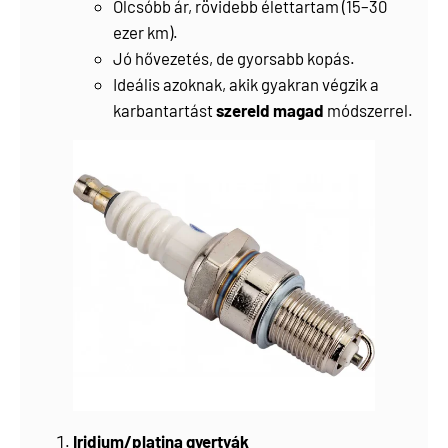
Olcsóbb ár, rövidebb élettartam (15–30
ezer km).
Jó hővezetés, de gyorsabb kopás.
Ideális azoknak, akik gyakran végzik a
karbantartást
szereld magad
módszerrel.
Iridium/platina gyertyák