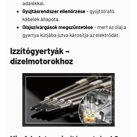
adalékkal.
Gyújtásrendszer ellenőrzése
– gyújtótrafó,
kábelek állapota.
Olajszivárgások megszüntetése
– mert az olaj a
gyertya kútjába jutva károsítja az elektródát.
Izzítógyertyák –
dízelmotorokhoz