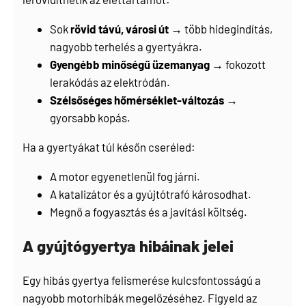
Sok
rövid távú, városi út
→ több hidegindítás,
nagyobb terhelés a gyertyákra.
Gyengébb minőségű üzemanyag
→ fokozott
lerakódás az elektródán.
Szélsőséges hőmérséklet-változás
→
gyorsabb kopás.
Ha a gyertyákat túl későn cseréled:
A motor egyenetlenül fog járni.
A katalizátor és a gyújtótrafó károsodhat.
Megnő a fogyasztás és a javítási költség.
A gyújtógyertya hibáinak jelei
Egy hibás gyertya felismerése kulcsfontosságú a
nagyobb motorhibák megelőzéséhez. Figyeld az