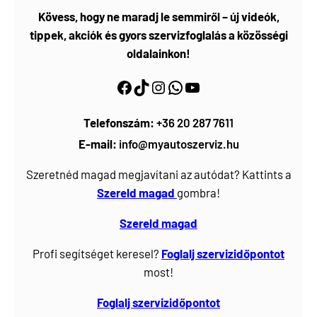
Kövess, hogy ne maradj le semmiről – új videók,
tippek, akciók és gyors szervizfoglalás a közösségi
oldalainkon!
Facebook
https://www.tiktok.com/@myautoszerviz.hu
https://www.instagram.com/myautoszerviz.hu/
wa.me/36202877611
YouTube
Telefonszám:
+36 20 287 7611
E-mail:
info@myautoszerviz.hu
Szeretnéd magad megjavítani az autódat? Kattints a
Szereld magad
gombra!
Szereld magad
Profi segítséget keresel?
Foglalj
szervizidőpontot
most!
Foglalj szervizidőpontot