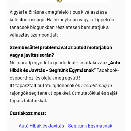
A gyári előírásnak megfelelő típus kiválasztása
kulcsfontosságú. Ha bizonytalan vagy, a
Tippek és
tanácsok
blogunkban részletesen bemutatjuk a
választás szempontjait.
Szembesültél problémával az autód motorjában
vagy a javítás során?
Ne maradj egyedül a gondoddal – csatlakozz az
„Autó
Hibák és Javítás – Segítünk Egymásnak”
Facebook-
csoporthoz, és oldjuk meg együtt!
Itt tapasztalt autótulajdonosok és
szereld magad
rajongók segítenek tippekkel, útmutatókkal és saját
tapasztalataikkal.
Csatlakozz most:
Autó Hibák és Javítás – Segítünk Egymásnak