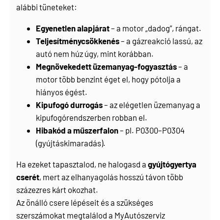
alábbi tüneteket:
Egyenetlen alapjárat
– a motor „dadog”, rángat.
Teljesítménycsökkenés
– a gázreakció lassú, az
autó nem húz úgy, mint korábban.
Megnövekedett üzemanyag-fogyasztás
– a
motor több benzint éget el, hogy pótolja a
hiányos égést.
Kipufogó durrogás
– az elégetlen üzemanyag a
kipufogórendszerben robban el.
Hibakód a műszerfalon
– pl. P0300–P0304
(gyújtáskimaradás).
Ha ezeket tapasztalod, ne halogasd a
gyújtógyertya
cserét
, mert az elhanyagolás hosszú távon több
százezres kárt okozhat.
Az önálló csere lépéseit és a szükséges
szerszámokat megtalálod a
MyAutószerviz