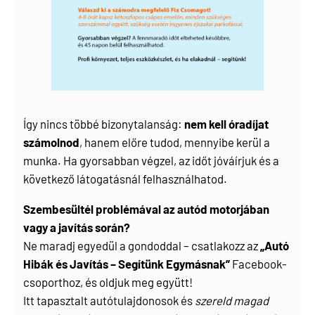
Így nincs többé bizonytalanság:
nem kell óradíjat
számolnod
, hanem előre tudod, mennyibe kerül a
munka. Ha gyorsabban végzel, az időt jóváírjuk és a
következő látogatásnál felhasználhatod.
Szembesültél problémával az autód motorjában
vagy a javítás során?
Ne maradj egyedül a gondoddal – csatlakozz az
„Autó
Hibák és Javítás – Segítünk Egymásnak”
Facebook-
csoporthoz, és oldjuk meg együtt!
Itt tapasztalt autótulajdonosok és
szereld magad