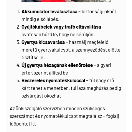
Akkumulátor leválasztása
– biztonsági okból
mindig első lépés.
Gyújtókábelek vagy trafó eltávolítása
–
óvatosan húzd le, hogy ne sérüljön.
Gyertya kicsavarása
– használj megfelelő
méretű gyertyakulcsot, a szennyeződést előtte
tisztítsd le.
Új gyertya hézagának ellenőrzése
– a gyári
érték szerint állítsd be.
Beszerelés nyomatékkulccsal
– túl nagy erő
kárt tehet a menetben, túl laza meghúzás pedig
szivárgást okozhat.
Az önkiszolgáló szervizben minden szükséges
szerszámot és nyomatékkulcsot megtalálsz – foglalj
időpontot
itt
.