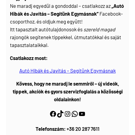
Ne maradj egyedül a gondoddal – csatlakozz az
„Autó
Hibák és Javítás – Segítünk Egymásnak”
Facebook-
csoporthoz, és oldjuk meg együtt!
Itt tapasztalt autótulajdonosok és
szereld magad
rajongók segítenek tippekkel, útmutatókkal és saját
tapasztalataikkal.
Csatlakozz most:
Autó Hibák és Javítás – Segítünk Egymásnak
Kövess, hogy ne maradj le semmiről – új videók,
tippek, akciók és gyors szervizfoglalás a közösségi
oldalainkon!
Facebook
https://www.tiktok.com/@myautoszerviz.hu
https://www.instagram.com/myautoszerviz.hu/
wa.me/36202877611
YouTube
Telefonszám:
+36 20 287 7611