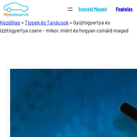
Ugrás
Szereld Magad
Foglalás
a
tartalomhoz
Kezdőlap
»
Tippek és Tanácsok
»
Gyújtógyertya és
izzítógyertya csere – mikor, miért és hogyan csináld magad