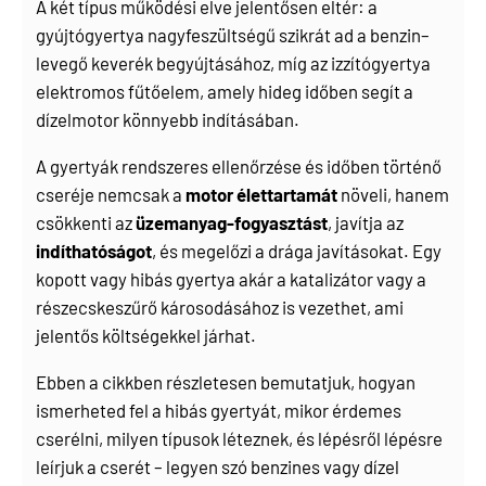
A két típus működési elve jelentősen eltér: a
gyújtógyertya nagyfeszültségű szikrát ad a benzin–
levegő keverék begyújtásához, míg az izzítógyertya
elektromos fűtőelem, amely hideg időben segít a
dízelmotor könnyebb indításában.
A gyertyák rendszeres ellenőrzése és időben történő
cseréje nemcsak a
motor élettartamát
növeli, hanem
csökkenti az
üzemanyag-fogyasztást
, javítja az
indíthatóságot
, és megelőzi a drága javításokat. Egy
kopott vagy hibás gyertya akár a katalizátor vagy a
részecskeszűrő károsodásához is vezethet, ami
jelentős költségekkel járhat.
Ebben a cikkben részletesen bemutatjuk, hogyan
ismerheted fel a hibás gyertyát, mikor érdemes
cserélni, milyen típusok léteznek, és lépésről lépésre
leírjuk a cserét – legyen szó benzines vagy dízel