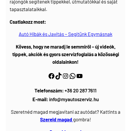
rajongók segítenek tippekkel, útmutatókkal és saját
tapasztalataikkal.
Csatlakozz most:
Autó Hibák és Javítás – Segítünk Egymásnak
Kövess, hogy ne maradj le semmiről – új videók,
tippek, akciók és gyors szervizfoglalás a közösségi
oldalainkon!
Facebook
https://www.tiktok.com/@myautoszerviz.hu
https://www.instagram.com/myautoszerviz.hu/
wa.me/36202877611
YouTube
Telefonszám:
+36 20 287 7611
E-mail:
info@myautoszerviz.hu
Szeretnéd magad megjavítani az autódat? Kattints a
Szereld magad
gombra!