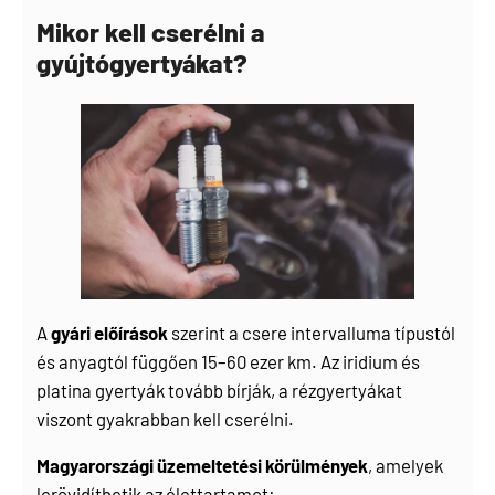
Mikor kell cserélni a
gyújtógyertyákat?
A
gyári előírások
szerint a csere intervalluma típustól
és anyagtól függően 15–60 ezer km. Az iridium és
platina gyertyák tovább bírják, a rézgyertyákat
viszont gyakrabban kell cserélni.
Magyarországi üzemeltetési körülmények
, amelyek
lerövidíthetik az élettartamot: