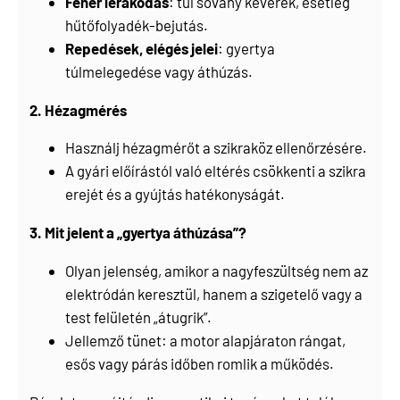
Fehér lerakódás
: túl sovány keverék, esetleg
hűtőfolyadék-bejutás.
Repedések, elégés jelei
: gyertya
túlmelegedése vagy áthúzás.
2. Hézagmérés
Használj hézagmérőt a szikraköz ellenőrzésére.
A gyári előírástól való eltérés csökkenti a szikra
erejét és a gyújtás hatékonyságát.
3. Mit jelent a „gyertya áthúzása”?
Olyan jelenség, amikor a nagyfeszültség nem az
elektródán keresztül, hanem a szigetelő vagy a
test felületén „átugrik”.
Jellemző tünet: a motor alapjáraton rángat,
esős vagy párás időben romlik a működés.