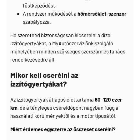
füstképződést.
A rendszer működését a
hőmérséklet-szenzor
szabályozza.
Ha szeretnéd biztonságosan kicserélni a dízel
izzítógyertyákat, a
MyAutószerviz önkiszolgáló
műhelyében
minden szükséges szerszám és tanács
rendelkezésedre áll.
Mikor kell cserélni az
izzítógyertyákat?
Az izzítógyertyák átlagos élettartama
80–120 ezer
km
, de a tényleges csereidőpont nagyban függ a
használati körülményektől és a motor típusától.
Miért érdemes egyszerre az összeset cserélni?