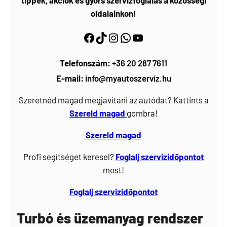
tippek, akciók és gyors szervizfoglalás a közösségi
oldalainkon!
Facebook
https://www.tiktok.com/@myautoszerviz.hu
https://www.instagram.com/myautoszerviz.hu/
wa.me/36202877611
YouTube
Telefonszám:
+36 20 287 7611
E-mail:
info@myautoszerviz.hu
Szeretnéd magad megjavítani az autódat? Kattints a
Szereld magad
gombra!
Szereld magad
Profi segítséget keresel?
Foglalj
szervizidőpontot
most!
Foglalj szervizidőpontot
Turbó és üzemanyag rendszer