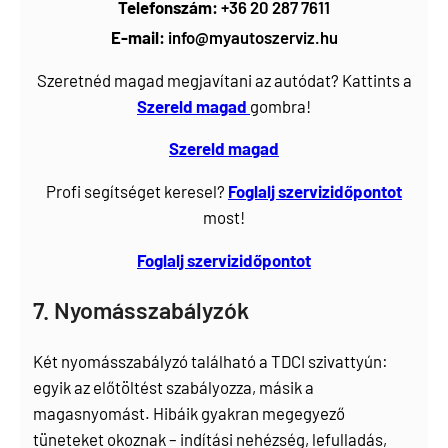
Telefonszám:
+36 20 287 7611
E-mail:
info@myautoszerviz.hu
Szeretnéd magad megjavítani az autódat? Kattints a
Szereld magad
gombra!
Szereld magad
Profi segítséget keresel?
Foglalj
szervizidőpontot
most!
Foglalj szervizidőpontot
7. Nyomásszabályzók
Két nyomásszabályzó található a TDCI szivattyún:
egyik az előtöltést szabályozza, másik a
magasnyomást. Hibáik gyakran megegyező
tüneteket okoznak – indítási nehézség, lefulladás,