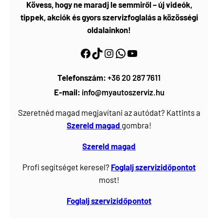
Kövess, hogy ne maradj le semmiről – új videók,
tippek, akciók és gyors szervizfoglalás a közösségi
oldalainkon!
Facebook
https://www.tiktok.com/@myautoszerviz.hu
https://www.instagram.com/myautoszerviz.hu/
wa.me/36202877611
YouTube
Telefonszám:
+36 20 287 7611
E-mail:
info@myautoszerviz.hu
Szeretnéd magad megjavítani az autódat? Kattints a
Szereld magad
gombra!
Szereld magad
Profi segítséget keresel?
Foglalj
szervizidőpontot
most!
Foglalj szervizidőpontot