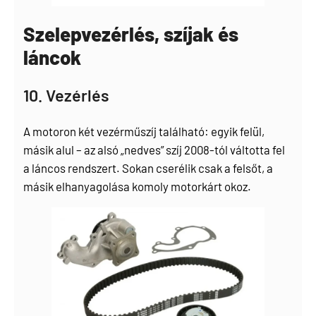
Szelepvezérlés, szíjak és
láncok
10. Vezérlés
A motoron két vezérműszíj található: egyik felül,
másik alul – az alsó „nedves” szíj 2008-tól váltotta fel
a láncos rendszert. Sokan cserélik csak a felsőt, a
másik elhanyagolása komoly motorkárt okoz.