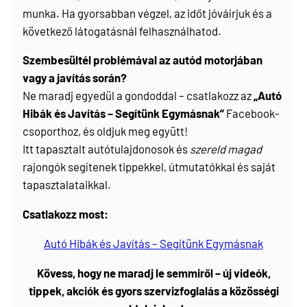
munka. Ha gyorsabban végzel, az időt jóváírjuk és a
következő látogatásnál felhasználhatod.
Szembesültél problémával az autód motorjában
vagy a javítás során?
Ne maradj egyedül a gondoddal – csatlakozz az
„Autó
Hibák és Javítás – Segítünk Egymásnak”
Facebook-
csoporthoz, és oldjuk meg együtt!
Itt tapasztalt autótulajdonosok és
szereld magad
rajongók segítenek tippekkel, útmutatókkal és saját
tapasztalataikkal.
Csatlakozz most:
Autó Hibák és Javítás – Segítünk Egymásnak
Kövess, hogy ne maradj le semmiről – új videók,
tippek, akciók és gyors szervizfoglalás a közösségi