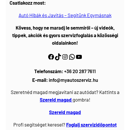
Csatlakozz most:
Autó Hibák és Javítás – Segítünk Egymásnak
Kövess, hogy ne maradj le semmiről – új videók,
tippek, akciók és gyors szervizfoglalás a közösségi
oldalainkon!
Facebook
https://www.tiktok.com/@myautoszerviz.hu
https://www.instagram.com/myautoszerviz.hu/
wa.me/36202877611
YouTube
Telefonszám:
+36 20 287 7611
E-mail:
info@myautoszerviz.hu
Szeretnéd magad megjavítani az autódat? Kattints a
Szereld magad
gombra!
Szereld magad
Profi segítséget keresel?
Foglalj
szervizidőpontot