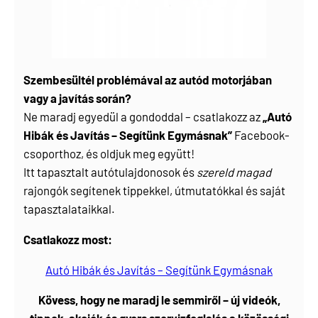
Szembesültél problémával az autód motorjában
vagy a javítás során?
Ne maradj egyedül a gondoddal – csatlakozz az
„Autó
Hibák és Javítás – Segítünk Egymásnak”
Facebook-
csoporthoz, és oldjuk meg együtt!
Itt tapasztalt autótulajdonosok és
szereld magad
rajongók segítenek tippekkel, útmutatókkal és saját
tapasztalataikkal.
Csatlakozz most:
Autó Hibák és Javítás – Segítünk Egymásnak
Kövess, hogy ne maradj le semmiről – új videók,