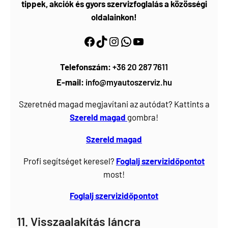
tippek, akciók és gyors szervizfoglalás a közösségi
oldalainkon!
Facebook
https://www.tiktok.com/@myautoszerviz.hu
https://www.instagram.com/myautoszerviz.hu/
wa.me/36202877611
YouTube
Telefonszám:
+36 20 287 7611
E-mail:
info@myautoszerviz.hu
Szeretnéd magad megjavítani az autódat? Kattints a
Szereld magad
gombra!
Szereld magad
Profi segítséget keresel?
Foglalj
szervizidőpontot
most!
Foglalj szervizidőpontot
11. Visszaalakítás láncra