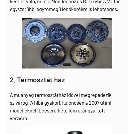
készlet való, mint a Mondeóhoz és Galaxyhoz. Váltás
egyszerűbb, egytömegű lendkerékre is lehetséges.
2. Termosztát ház
A műanyag termosztátház idővel megrepedezik,
szivárog. A hiba gyakori, különösen a 2007 utáni
modelleknél. Lecserélhető fém utángyártott
verzióra.