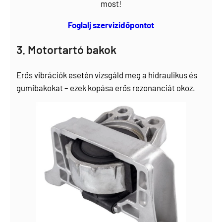
most!
Foglalj szervizidőpontot
3. Motortartó bakok
Erős vibrációk esetén vizsgáld meg a hidraulikus és
gumibakokat – ezek kopása erős rezonanciát okoz.