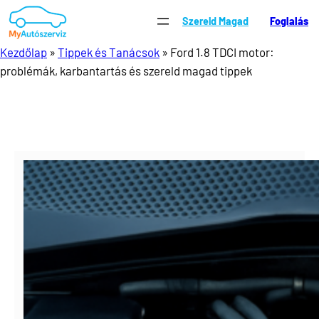
Ugrás
Szereld Magad
Foglalás
a
tartalomhoz
Kezdőlap
»
Tippek és Tanácsok
»
Ford 1.8 TDCI motor:
problémák, karbantartás és szereld magad tippek