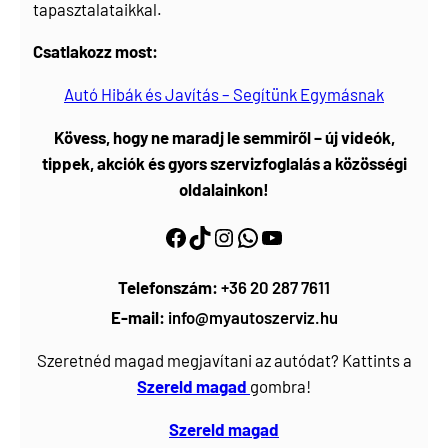
tapasztalataikkal.
Csatlakozz most:
Autó Hibák és Javítás – Segítünk Egymásnak
Kövess, hogy ne maradj le semmiről – új videók,
tippek, akciók és gyors szervizfoglalás a közösségi
oldalainkon!
Facebook
https://www.tiktok.com/@myautoszerviz.hu
https://www.instagram.com/myautoszerviz.hu/
wa.me/36202877611
YouTube
Telefonszám:
+36 20 287 7611
E-mail:
info@myautoszerviz.hu
Szeretnéd magad megjavítani az autódat? Kattints a
Szereld magad
gombra!
Szereld magad