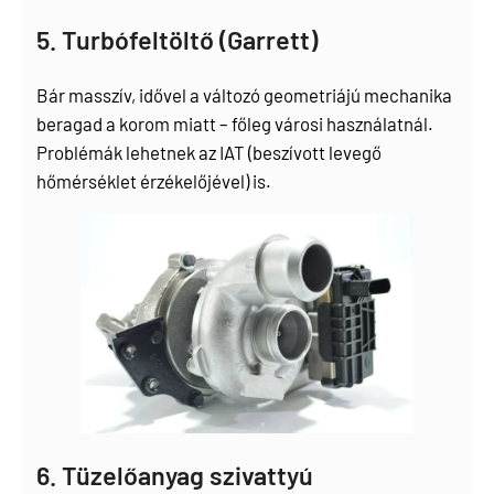
5. Turbófeltöltő (Garrett)
Bár masszív, idővel a változó geometriájú mechanika
beragad a korom miatt – főleg városi használatnál.
Problémák lehetnek az IAT (beszívott levegő
hőmérséklet érzékelőjével) is.
6. Tüzelőanyag szivattyú