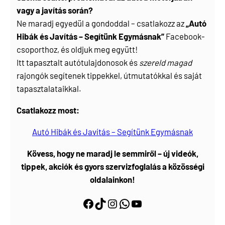
vagy a javítás során?
Ne maradj egyedül a gondoddal – csatlakozz az
„Autó
Hibák és Javítás – Segítünk Egymásnak”
Facebook-
csoporthoz, és oldjuk meg együtt!
Itt tapasztalt autótulajdonosok és
szereld magad
rajongók segítenek tippekkel, útmutatókkal és saját
tapasztalataikkal.
Csatlakozz most:
Autó Hibák és Javítás – Segítünk Egymásnak
Kövess, hogy ne maradj le semmiről – új videók,
tippek, akciók és gyors szervizfoglalás a közösségi
oldalainkon!
Facebook
https://www.tiktok.com/@myautoszerviz.hu
https://www.instagram.com/myautoszerviz.hu/
wa.me/36202877611
YouTube