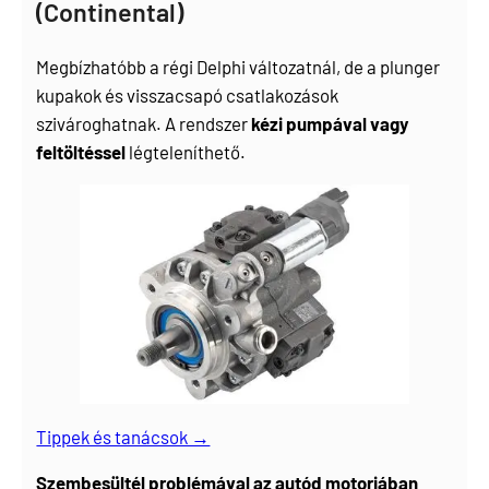
(Continental)
Megbízhatóbb a régi Delphi változatnál, de a plunger
kupakok és visszacsapó csatlakozások
szivároghatnak. A rendszer
kézi pumpával vagy
feltöltéssel
légteleníthető.
Tippek és tanácsok →
Szembesültél problémával az autód motorjában