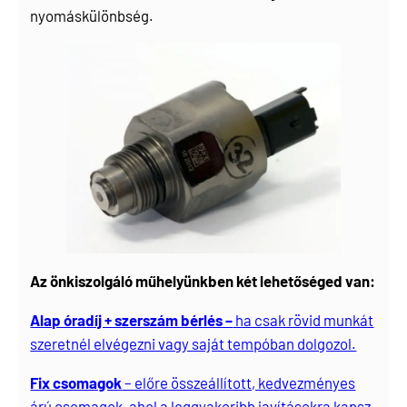
nyomáskülönbség.
Az önkiszolgáló műhelyünkben két lehetőséged van:
Alap óradíj + szerszám bérlés –
ha csak rövid munkát
szeretnél elvégezni vagy saját tempóban dolgozol.
Fix csomagok
– előre összeállított, kedvezményes
árú csomagok, ahol a leggyakoribb javításokra kapsz