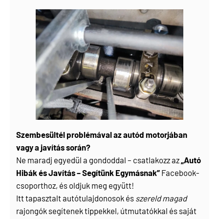
Szembesültél problémával az autód motorjában
vagy a javítás során?
Ne maradj egyedül a gondoddal – csatlakozz az
„Autó
Hibák és Javítás – Segítünk Egymásnak”
Facebook-
csoporthoz, és oldjuk meg együtt!
Itt tapasztalt autótulajdonosok és
szereld magad
rajongók segítenek tippekkel, útmutatókkal és saját