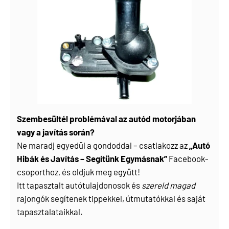
Szembesültél problémával az autód motorjában
vagy a javítás során?
Ne maradj egyedül a gondoddal – csatlakozz az
„Autó
Hibák és Javítás – Segítünk Egymásnak”
Facebook-
csoporthoz, és oldjuk meg együtt!
Itt tapasztalt autótulajdonosok és
szereld magad
rajongók segítenek tippekkel, útmutatókkal és saját
tapasztalataikkal.