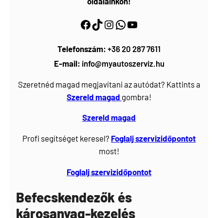
oldalainkon!
Facebook
https://www.tiktok.com/@myautoszerviz.hu
https://www.instagram.com/myautoszerviz.hu/
wa.me/36202877611
YouTube
Telefonszám:
+36 20 287 7611
E-mail:
info@myautoszerviz.hu
Szeretnéd magad megjavítani az autódat? Kattints a
Szereld magad
gombra!
Szereld magad
Profi segítséget keresel?
Foglalj
szervizidőpontot
most!
Foglalj szervizidőpontot
Befecskendezők és
károsanyag-kezelés