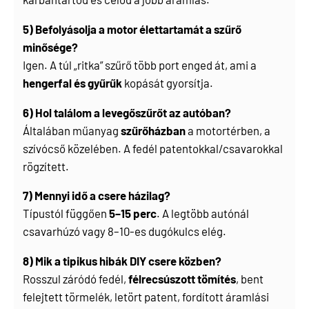
5) Befolyásolja a motor élettartamát a szűrő
minősége?
Igen. A túl „ritka” szűrő több port enged át, ami a
hengerfal és gyűrűk
kopását gyorsítja.
6) Hol találom a levegőszűrőt az autóban?
Általában műanyag
szűrőházban
a motortérben, a
szívócső közelében. A fedél patentokkal/csavarokkal
rögzített.
7) Mennyi idő a csere házilag?
Típustól függően
5–15 perc
. A legtöbb autónál
csavarhúzó vagy 8–10-es dugókulcs elég.
8) Mik a tipikus hibák DIY csere közben?
Rosszul záródó fedél,
félrecsúszott tömítés
, bent
felejtett törmelék, letört patent, fordított áramlási