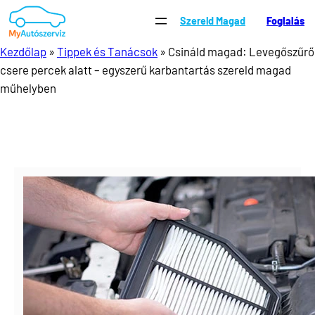
Ugrás
Szereld Magad
Foglalás
a
tartalomhoz
Kezdőlap
»
Tippek és Tanácsok
»
Csináld magad: Levegőszűrő
csere percek alatt – egyszerű karbantartás szereld magad
műhelyben