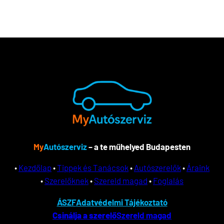
My
Autószerviz
– a te műhelyed Budapesten
•
Kezdőlap
•
Tippek és Tanácsok
•
Autószerelők
•
Áraink
•
Szerelőknek
•
Szereld magad
•
Foglalás
ÁSZF
Adatvédelmi Tájékoztató
Csinálja a szerelő
Szereld magad