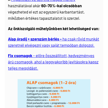
használatával akár
60–70%-kal olcsóbban
végezheted el ezt az egyszerű karbantartást,
miközben értékes tapasztalatot is szerzel.
Az önkiszolgáló műhelyünkben két lehetőséged van:
Alap óradíj + szerszám bérlés –
ha csak rövid munkát
szeretnél elvégezni vagy saját tempóban dolgozol.
Fix csomagok
– előre összeállított, kedvezményes
árú csomagok, ahol a leggyakoribb javításokra kapsz
teljes megoldást.