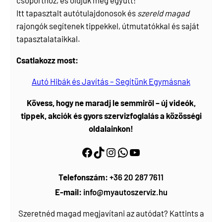
csoporthoz, és oldjuk meg együtt!
Itt tapasztalt autótulajdonosok és
szereld magad
rajongók segítenek tippekkel, útmutatókkal és saját
tapasztalataikkal.
Csatlakozz most:
Autó Hibák és Javítás – Segítünk Egymásnak
Kövess, hogy ne maradj le semmiről – új videók,
tippek, akciók és gyors szervizfoglalás a közösségi
oldalainkon!
Facebook
https://www.tiktok.com/@myautoszerviz.hu
https://www.instagram.com/myautoszerviz.hu/
wa.me/36202877611
YouTube
Telefonszám:
+36 20 287 7611
E-mail:
info@myautoszerviz.hu
Szeretnéd magad megjavítani az autódat? Kattints a