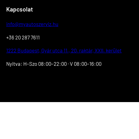
Kapcsolat
info@myautoszerviz.hu
+36 20 287 7611
1222 Budapest, Gyár utca 11., 20. raktár, XXII. kerület
Nyitva: H–
Szo
08:00–22:00 · V 08:00–16:00
Facebook
https://www.tiktok.com/@myautoszerviz.hu
https://www.instagram.com/myautoszerviz.hu/
wa.me/36202877611
YouTube