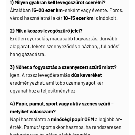
1) Milyen gyakran kell levegőszűrőt cserélni?
Általában
15–20 ezer km
-enként vagy évente. Poros,
városi használatnál akár
10–15 ezer km
is indokolt.
2) Mik a koszos levegőszűrő jelei?
Erőtlen gyorsulás, magasabb fogyasztás, durvább
alapjárat, fekete szennyeződés a házban, „fulladós”
hang gázadásra.
3) Nőhet a fogyasztás a szennyezett szűrő miatt?
Igen. A rossz levegőáramlás
dús keveréket
eredményezhet, ami több üzemanyagot kér
ugyanahhoz a teljesítményhez.
4) Papír, pamut, sport vagy aktív szenes szűrő –
melyiket válasszam?
Napi használatra a
minőségi papír OEM
a legjobb ár-
érték. Pamut/sport akkor hasznos, ha rendszeresen
karbantartod és célod a jobb áramlás.