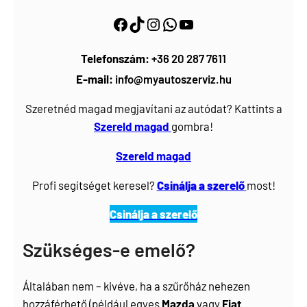
Facebook
https://www.tiktok.com/@myautoszerviz.hu
https://www.instagram.com/myautoszerviz.hu/
wa.me/36202877611
YouTube
Telefonszám:
+36 20 287 7611
E-mail:
info@myautoszerviz.hu
Szeretnéd magad megjavítani az autódat? Kattints a
Szereld magad
gombra!
Szereld magad
Profi segítséget keresel?
Csinálja a szerelő
most!
Csinálja a szerelő
Szükséges-e emelő?
Általában nem – kivéve, ha a szűrőház nehezen
hozzáférhető (például egyes
Mazda
vagy
Fiat