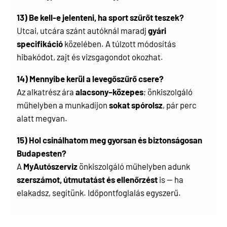
13) Be kell-e jelenteni, ha sport szűrőt teszek?
Utcai, utcára szánt autóknál maradj
gyári
specifikáció
közelében. A túlzott módosítás
hibakódot, zajt és vizsgagondot okozhat.
14) Mennyibe kerül a levegőszűrő csere?
Az alkatrész ára
alacsony–közepes
; önkiszolgáló
műhelyben a munkadíjon
sokat spórolsz
, pár perc
alatt megvan.
15) Hol csinálhatom meg gyorsan és biztonságosan
Budapesten?
A
MyAutószerviz
önkiszolgáló műhelyben adunk
szerszámot, útmutatást és ellenőrzést
is — ha
elakadsz, segítünk. Időpontfoglalás egyszerű.