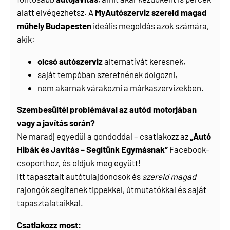
alatt elvégezhetsz. A
MyAutószerviz szereld magad
műhely Budapesten
ideális megoldás azok számára,
akik:
olcsó autószerviz
alternatívát keresnek,
saját tempóban szeretnének dolgozni,
nem akarnak várakozni a márkaszervizekben.
Szembesültél problémával az autód motorjában
vagy a javítás során?
Ne maradj egyedül a gondoddal – csatlakozz az
„Autó
Hibák és Javítás – Segítünk Egymásnak”
Facebook-
csoporthoz, és oldjuk meg együtt!
Itt tapasztalt autótulajdonosok és
szereld magad
rajongók segítenek tippekkel, útmutatókkal és saját
tapasztalataikkal.
Csatlakozz most: