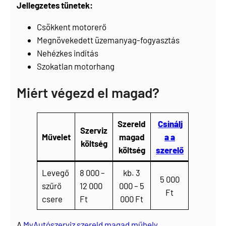
Jellegzetes tünetek:
Csökkent motorerő
Megnövekedett üzemanyag-fogyasztás
Nehézkes indítás
Szokatlan motorhang
Miért végezd el magad?
Szereld
Csinálj
Szerviz
Művelet
magad
a a
költség
költség
szerelő
Levegő
8 000 –
kb. 3
5 000
szűrő
12 000
000 – 5
Ft
csere
Ft
000 Ft
A
MyAutószerviz szereld magad műhely