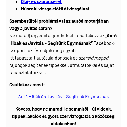
Olaj- és szűrőcserét
Műszaki vizsga előtti átvizsgálást
Szembesültél problémával az autód motorjában
vagy a javítás során?
Ne maradj egyedül a gondoddal – csatlakozz az
„Autó
Hibák és Javítás – Segítünk Egymásnak”
Facebook-
csoporthoz, és oldjuk meg együtt!
Itt tapasztalt autótulajdonosok és
szereld magad
rajongók segítenek tippekkel, útmutatókkal és saját
tapasztalataikkal.
Csatlakozz most:
Autó Hibák és Javítás – Segítünk Egymásnak
Kövess, hogy ne maradj le semmiről – új videók,
tippek, akciók és gyors szervizfoglalás a közösségi
oldalainkon!