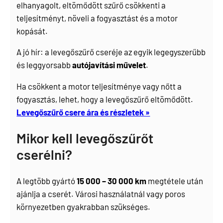
elhanyagolt, eltömődött szűrő csökkenti a
teljesítményt, növeli a fogyasztást és a motor
kopását.
A jó hír: a levegőszűrő cseréje az egyik legegyszerűbb
és leggyorsabb
autójavítási művelet
.
Ha csökkent a motor teljesítménye vagy nőtt a
fogyasztás, lehet, hogy a levegőszűrő eltömődött.
Levegőszűrő csere ára és részletek »
Mikor kell levegőszűrőt
cserélni?
A legtöbb gyártó
15 000 – 30 000 km
megtétele után
ajánlja a cserét. Városi használatnál vagy poros
környezetben gyakrabban szükséges.