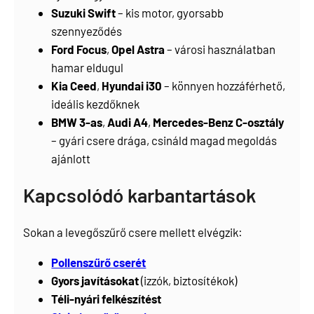
Suzuki Swift
– kis motor, gyorsabb
szennyeződés
Ford Focus
,
Opel Astra
– városi használatban
hamar eldugul
Kia Ceed
,
Hyundai i30
– könnyen hozzáférhető,
ideális kezdőknek
BMW 3-as
,
Audi A4
,
Mercedes-Benz C-osztály
– gyári csere drága, csináld magad megoldás
ajánlott
Kapcsolódó karbantartások
Sokan a levegőszűrő csere mellett elvégzik:
Pollenszűrő cserét
Gyors javításokat
(izzók, biztosítékok)
Téli-nyári felkészítést