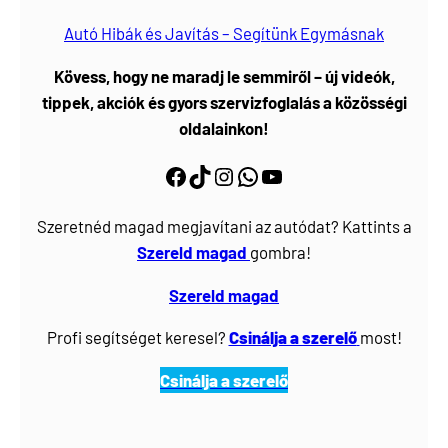
Autó Hibák és Javítás – Segítünk Egymásnak
Kövess, hogy ne maradj le semmiről – új videók,
tippek, akciók és gyors szervizfoglalás a közösségi
oldalainkon!
Facebook
https://www.tiktok.com/@myautoszerviz.hu
https://www.instagram.com/myautoszerviz.hu/
wa.me/36202877611
YouTube
Szeretnéd magad megjavítani az autódat? Kattints a
Szereld magad
gombra!
Szereld magad
Profi segítséget keresel?
Csinálja a szerelő
most!
Csinálja a szerelő