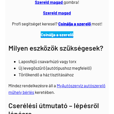
Szereld magad
gombra!
Szereld magad
Profi segítséget keresel?
Csinálja a szerelő
most!
Csinálja a szerelő
Milyen eszközök szükségesek?
Laposfejű csavarhúzó vagy torx
Új levegőszűrő (autótípushoz megfelelő)
Törlőkendő a ház tisztításához
Mindez rendelkezésre áll a
MyAutószerviz autószerelő
műhely bérlés
keretében.
Cserélési útmutató – lépésről
lépésre