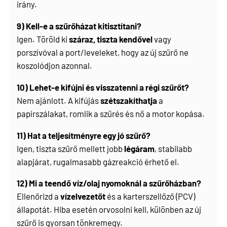
irány.
9) Kell-e a szűrőházat kitisztítani?
Igen. Töröld ki
száraz, tiszta kendővel
vagy
porszívóval a port/leveleket, hogy az új szűrő ne
koszolódjon azonnal.
10) Lehet-e kifújni és visszatenni a régi szűrőt?
Nem ajánlott. A kifújás
szétszakíthatja
a
papírszálakat, romlik a szűrés és nő a motor kopása.
11) Hat a teljesítményre egy jó szűrő?
Igen, tiszta szűrő mellett jobb
légáram
, stabilabb
alapjárat, rugalmasabb gázreakció érhető el.
12) Mi a teendő víz/olaj nyomoknál a szűrőházban?
Ellenőrizd a
vízelvezetőt
és a karterszellőző (PCV)
állapotát. Hiba esetén orvosolni kell, különben az új
szűrő is gyorsan tönkremegy.