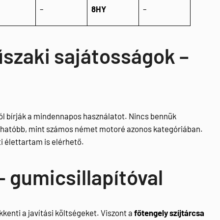
–
8HY
–
szaki sajátosságok –
ól bírják a mindennapos használatot. Nincs bennük
bízhatóbb, mint számos német motoré azonos kategóriában.
ti élettartam is elérhető.
– gumicsillapítóval
kkenti a javítási költségeket. Viszont a
főtengely szíjtárcsa