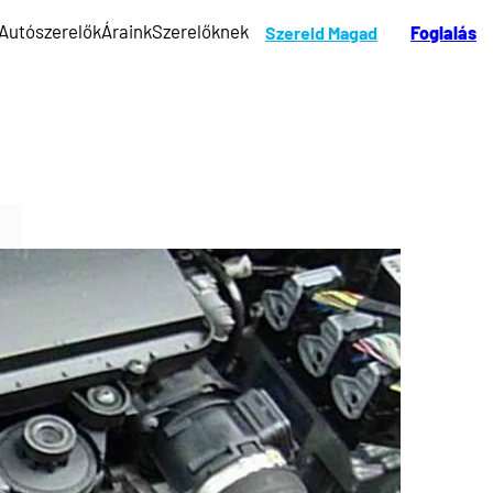
Autószerelők
Áraink
Szerelőknek
Szereld Magad
Foglalás