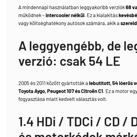
A mindennapi használatban leggyakoribb verziók
68 v
működnek –
intercooler nélkül
. Ez a kialakítás
kevésbé
vagy költséghatékony autósok számára, akik a
szerel
A leggyengébb, de l
verzió: csak 54 LE
2005 és 2011 között gyártották a
lebutított, 54 lóerős v
Toyota Aygo, Peugeot 107 és Citroën C1
. Ez a motor eg
fogyasztása miatt kedvelt választás volt.
1.4 HDi / TDCi / CD /
és motorkódok márk