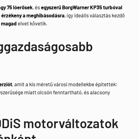
agy 75 lóerősek
, és
egyszerű BorgWarner KP35 turbóval
 érzékeny a meghibásodásra
, így ideális választás kezdő
d magad
elvet követik.
eggazdaságosabb
erziót
, amit a kis méretű városi modellekbe építettek:
yszerűsége miatt olcsón fenntartható, és alacsony
 DDiS motorváltozatok
ánként