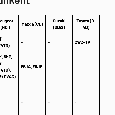
eugeot
Suzuki
Toyota (D-
Mazda (CD)
(HDi)
(DDiS)
4D)
T
–
–
2WZ-TV
V4TD)
X, 8HZ,
S
F6JA, F6JB
–
–
V4TD),
R (DV4C)
–
–
–
–
–
–