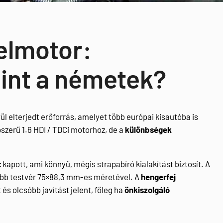
zelmotor:
int a németek?
ül elterjedt erőforrás, amelyet több európai kisautóba is
szerű 1.6 HDI / TDCi motorhoz, de a
különbségek
t
kapott, ami könnyű, mégis strapabíró kialakítást biztosít. A
obb testvér 75×88,3 mm-es méretével. A
hengerfej
és olcsóbb javítást jelent, főleg ha
önkiszolgáló