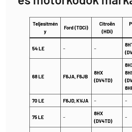
Teljesítmén
Citroën
P
Ford (TDCi)
y
(HDi)
8H
54 LE
–
–
(D
8H
8HX
8H
68 LE
F6JA, F6JB
(DV4TD)
(D
8H
70 LE
F6JD, KVJA
–
–
8HX
75 LE
–
–
(DV4TD)