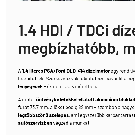
1.4 HDI / TDCi dí
megbízhatóbb, m
A
1.4 literes PSA/Ford DLD-414 dízelmotor
egy rendkív
beépítettek. Szerkezete sok tekintetben hasonlít a nép
lényegesek
– és nem csak méretben.
A motor
öntvénybetétekkel ellátott alumínium blokko
furat 73,7 mm, a löket pedig 82 mm – szemben a nagy
legtöbbször 8 szelepes
, ami egyszerűbb karbantartást 
autószervizben
végzed a munkát.