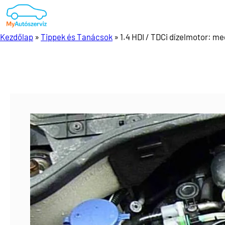
Ugrás
a
tartalomhoz
Kezdőlap
»
Tippek és Tanácsok
»
1.4 HDI / TDCi dízelmotor: m