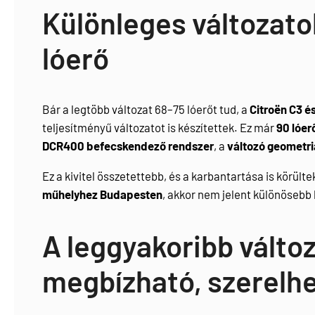
Különleges változatok
lóerő
Bár a legtöbb változat 68–75 lóerőt tud, a
Citroën C3 é
teljesítményű változatot is készítettek. Ez már
90 lóer
DCR400 befecskendező rendszer
, a
változó geometria
Ez a kivitel összetettebb, és a karbantartása is körült
műhelyhez Budapesten
, akkor nem jelent különösebb 
A leggyakoribb válto
megbízható, szerelh