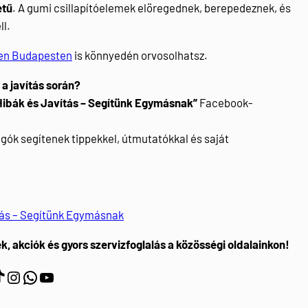
etű
. A gumi csillapítóelemek elöregednek, berepedeznek, és
ll.
en Budapesten
is könnyedén orvosolhatsz.
a javítás során?
Hibák és Javítás – Segítünk Egymásnak”
Facebook-
gók segítenek tippekkel, útmutatókkal és saját
tás – Segítünk Egymásnak
k, akciók és gyors szervizfoglalás a közösségi oldalainkon!
https://www.instagram.com/myautoszerviz.hu/
wa.me/36202877611
YouTube