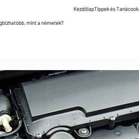
Kezdőlap
Tippek és Tanácsok
egbízhatóbb, mint a németek?