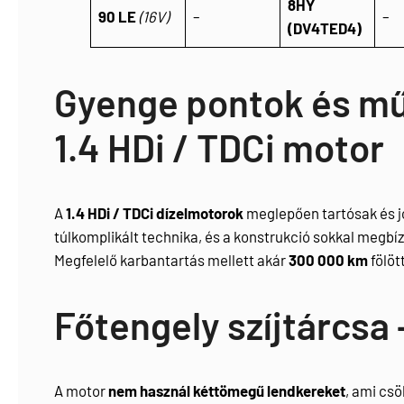
8HY
90 LE
(16V)
–
–
(DV4TED4)
Gyenge pontok és mű
1.4 HDi / TDCi motor
A
1.4 HDi / TDCi dízelmotorok
meglepően tartósak és j
túlkomplikált technika, és a konstrukció sokkal meg
Megfelelő karbantartás mellett akár
300 000 km
fölöt
Főtengely szíjtárcsa 
A motor
nem használ kéttömegű lendkereket
, ami csö