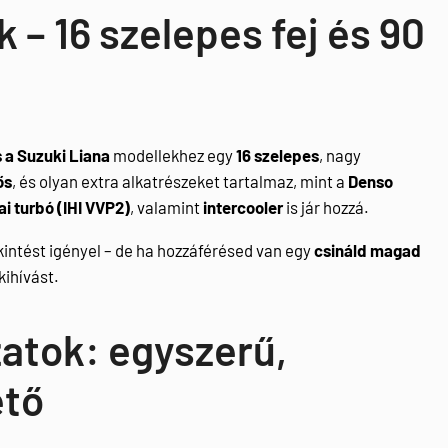
 – 16 szelepes fej és 90
s a Suzuki Liana
modellekhez egy
16 szelepes
, nagy
ős
, és olyan extra alkatrészeket tartalmaz, mint a
Denso
i turbó (IHI VVP2)
, valamint
intercooler
is jár hozzá.
ekintést igényel – de ha hozzáférésed van egy
csináld magad
kihívást.
zatok: egyszerű,
ető